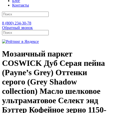
Блог
Контакты
8 (800) 234-30-78
Обратный звонок
Мозаичный паркет
COSWICK Дуб Серая пейна
(Payne’s Grey) Оттенки
серого (Grеy Shadow
collection) Масло шелковое
ультраматовое Селект энд
Бэттер Кофейное зерно 1150-