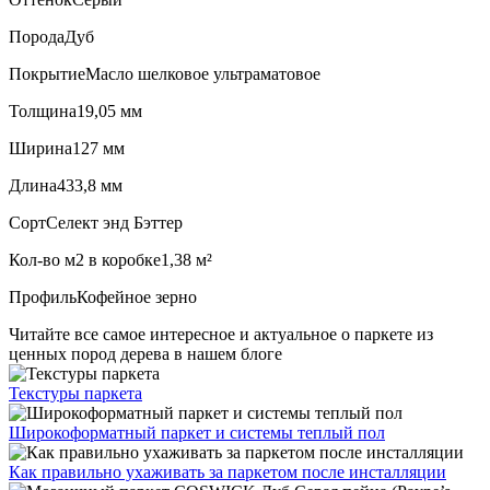
Порода
Дуб
Покрытие
Масло шелковое ультраматовое
Толщина
19,05 мм
Ширина
127 мм
Длина
433,8 мм
Сорт
Селект энд Бэттер
Кол-во м2 в коробке
1,38 м²
Профиль
Кофейное зерно
Читайте все
самое интересное и актуальное
о паркете из
ценных пород дерева в нашем блоге
Текстуры
паркета
Широкоформатный паркет
и системы теплый пол
Как правильно ухаживать
за паркетом после инсталляции