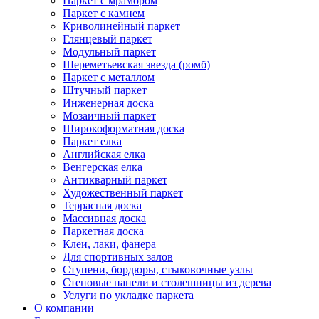
Паркет с мрамором
Паркет с камнем
Криволинейный паркет
Глянцевый паркет
Модульный паркет
Шереметьевская звезда (ромб)
Паркет с металлом
Штучный паркет
Инженерная доска
Мозаичный паркет
Широкоформатная доска
Паркет елка
Английская елка
Венгерская елка
Антикварный паркет
Художественный паркет
Террасная доска
Массивная доска
Паркетная доска
Клеи, лаки, фанера
Для спортивных залов
Ступени, бордюры, стыковочные узлы
Стеновые панели и столешницы из дерева
Услуги по укладке паркета
О компании