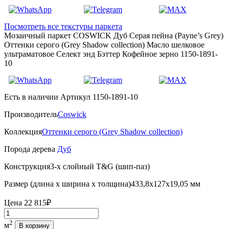
Посмотреть все текстуры паркета
Мозаичный паркет COSWICK Дуб Серая пейна (Payne’s Grey)
Оттенки серого (Grеy Shadow collection) Масло шелковое
ультраматовое Селект энд Бэттер Кофейное зерно 1150-1891-
10
Есть в наличии
Артикул 1150-1891-10
Производитель
Coswick
Коллекция
Оттенки серого (Grеy Shadow collection)
Порода дерева
Дуб
Конструкция
3-х слойный T&G (шип-паз)
Размер (длина х ширина х толщина)
433,8х127х19,05 мм
Цена
22 815₽
Количество
2
м
В корзину