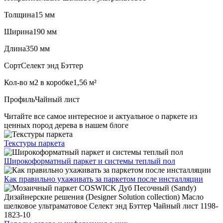
Толщина
15 мм
Ширина
190 мм
Длина
350 мм
Сорт
Селект энд Бэттер
Кол-во м2 в коробке
1,56 м²
Профиль
Чайный лист
Читайте все
самое интересное и актуальное
о паркете из
ценных пород дерева в нашем блоге
Текстуры
паркета
Широкоформатный паркет
и системы теплый пол
Как правильно ухаживать
за паркетом после инсталляции