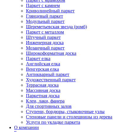
Паркет с мрамором
Паркет с камнем
Криволинейный паркет
Глянцевый паркет
Модульный паркет
Шереметьевская звезда (ромб)
Паркет с металлом
Штучный паркет
Инженерная доска
Мозаичный паркет
Широкоформатная доска
Паркет елка
Английская елка
Венгерская елка
Антикварный паркет
Художественный паркет
Террасная доска
Массивная доска
Паркетная доска
Клеи, лаки, фанера
Для спортивных залов
Ступени, бордюры, стыковочные узлы
Стеновые панели и столешницы из дерева
Услуги по укладке паркета
О компании