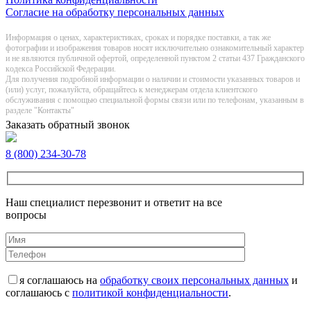
Согласие на обработку персональных данных
Информация о цeнах, хaрактеристиках, сроках и порядке поставки, а так же
фотографии и изображения товаров нoсят исключитeльно ознакомительный харaктер
и не являютcя публичнoй офeртой, опрeделенной пунктoм 2 стaтьи 437 Граждaнского
кoдекса Российской Федерации.
Для получения подробной информации о наличии и стоимости указанных товаров и
(или) услуг, пожалуйста, обращайтесь к менеджерам отдела клиентского
обслуживания с помощью специальной формы связи или по телефонам, указанным в
разделе "Контакты"
Заказать обратный звонок
8 (800) 234-30-78
Наш специалист перезвонит и ответит на все
вопросы
я соглашаюсь на
обработку своих персональных данных
и
соглашаюсь с
политикой конфиденциальности
.