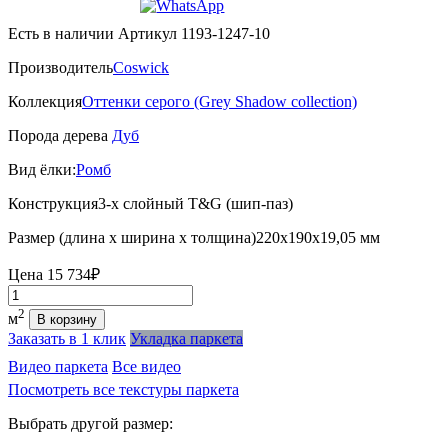
Есть в наличии
Артикул 1193-1247-10
Производитель
Coswick
Коллекция
Оттенки серого (Grеy Shadow collection)
Порода дерева
Дуб
Вид ёлки:
Ромб
Конструкция
3-х слойный T&G (шип-паз)
Размер (длина х ширина х толщина)
220х190х19,05 мм
Цена
15 734₽
Количество
2
м
В корзину
Заказать в 1 клик
Укладка паркета
Видео паркета
Все видео
Посмотреть все текстуры паркета
Выбрать другой размер: