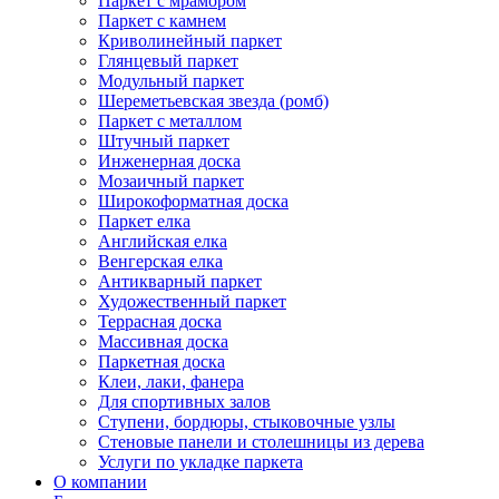
Паркет с мрамором
Паркет с камнем
Криволинейный паркет
Глянцевый паркет
Модульный паркет
Шереметьевская звезда (ромб)
Паркет с металлом
Штучный паркет
Инженерная доска
Мозаичный паркет
Широкоформатная доска
Паркет елка
Английская елка
Венгерская елка
Антикварный паркет
Художественный паркет
Террасная доска
Массивная доска
Паркетная доска
Клеи, лаки, фанера
Для спортивных залов
Ступени, бордюры, стыковочные узлы
Стеновые панели и столешницы из дерева
Услуги по укладке паркета
О компании