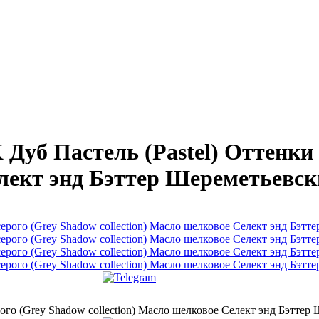
б Пастель (Pastel) Оттенки 
елект энд Бэттер Шереметьевск
го (Grеy Shadow collection) Масло шелковое Селект энд Бэттер