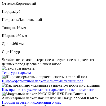
Оттенок
Коричневый
Порода
Дуб
Покрытие
Лак шелковый
Толщина
16 мм
Ширина
460 мм
Длина
460 мм
Сорт
Натур
Читайте все
самое интересное и актуальное
о паркете из
ценных пород дерева в нашем блоге
Текстуры
паркета
Широкоформатный паркет
и системы теплый пол
Как правильно ухаживать
за паркетом после инсталляции
Породы дерева и
информация о них