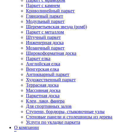
Паркет с мрамором
Паркет с камнем
Криволинейный паркет
Глянцевый паркет
Модульный паркет
Шереметьевская звезда (ромб)
Паркет с металлом
Штучный паркет
Инженерная доска
Мозаичный паркет
Широкоформатная доска
Паркет елка
Английская елка
Венгерская елка
Антикварный паркет
Художественный паркет
Террасная доска
Массивная доска
Паркетная доска
Клеи, лаки, фанера
Для спортивных залов
Ступени, бордюры, стыковочные узлы
Стеновые панели и столешницы из дерева
Услуги по укладке паркета
О компании