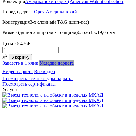
Коллекция
Американский орех (American Walnut collection)
Порода дерева
Орех Американский
Конструкция
3-х слойный T&G (шип-паз)
Размер (длина х ширина х толщина)
635х635х19,05 мм
Цена
26 476₽
Количество
2
м
В корзину
Заказать в 1 клик
Укладка паркета
Видео паркета
Все видео
Посмотреть все текстуры паркета
Посмотреть сертификаты
Услуги