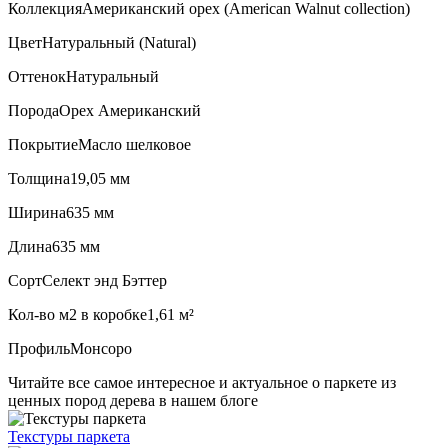
Коллекция
Американский орех (American Walnut collection)
Цвет
Натуральный (Natural)
Оттенок
Натуральный
Порода
Орех Американский
Покрытие
Масло шелковое
Толщина
19,05 мм
Ширина
635 мм
Длина
635 мм
Сорт
Селект энд Бэттер
Кол-во м2 в коробке
1,61 м²
Профиль
Монсоро
Читайте все
самое интересное и актуальное
о паркете из
ценных пород дерева в нашем блоге
Текстуры
паркета