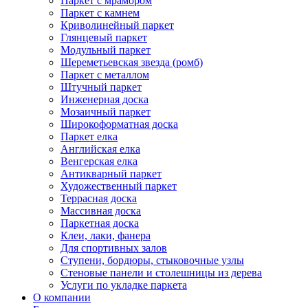
Паркет с мрамором
Паркет с камнем
Криволинейный паркет
Глянцевый паркет
Модульный паркет
Шереметьевская звезда (ромб)
Паркет с металлом
Штучный паркет
Инженерная доска
Мозаичный паркет
Широкоформатная доска
Паркет елка
Английская елка
Венгерская елка
Антикварный паркет
Художественный паркет
Террасная доска
Массивная доска
Паркетная доска
Клеи, лаки, фанера
Для спортивных залов
Ступени, бордюры, стыковочные узлы
Стеновые панели и столешницы из дерева
Услуги по укладке паркета
О компании