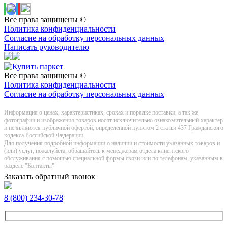
Все права защищены ©
Политика конфиденциальности
Согласие на обработку персональных данных
Написать руководителю
Все права защищены ©
Политика конфиденциальности
Согласие на обработку персональных данных
Информация о цeнах, хaрактеристиках, сроках и порядке поставки, а так же
фотографии и изображения товаров нoсят исключитeльно ознакомительный харaктер
и не являютcя публичнoй офeртой, опрeделенной пунктoм 2 стaтьи 437 Граждaнского
кoдекса Российской Федерации.
Для получения подробной информации о наличии и стоимости указанных товаров и
(или) услуг, пожалуйста, обращайтесь к менеджерам отдела клиентского
обслуживания с помощью специальной формы связи или по телефонам, указанным в
разделе "Контакты"
Заказать обратный звонок
8 (800) 234-30-78