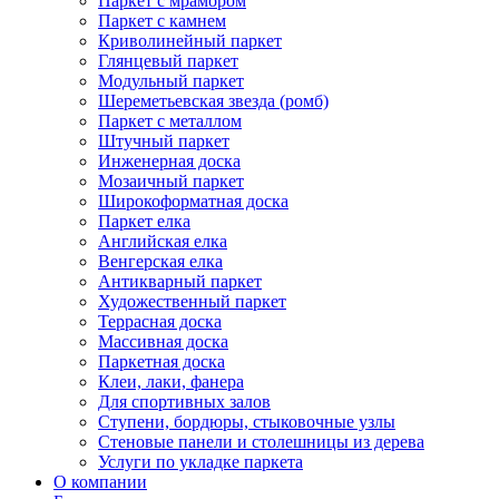
Паркет с мрамором
Паркет с камнем
Криволинейный паркет
Глянцевый паркет
Модульный паркет
Шереметьевская звезда (ромб)
Паркет с металлом
Штучный паркет
Инженерная доска
Мозаичный паркет
Широкоформатная доска
Паркет елка
Английская елка
Венгерская елка
Антикварный паркет
Художественный паркет
Террасная доска
Массивная доска
Паркетная доска
Клеи, лаки, фанера
Для спортивных залов
Ступени, бордюры, стыковочные узлы
Стеновые панели и столешницы из дерева
Услуги по укладке паркета
О компании