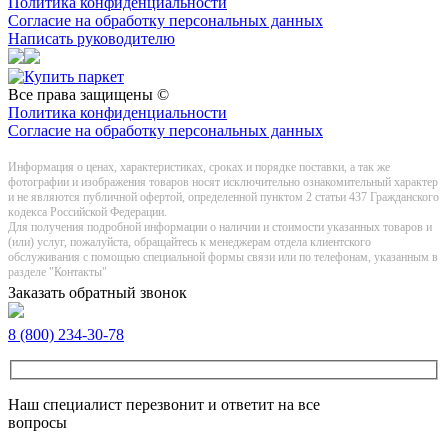
Политика конфиденциальности
Согласие на обработку персональных данных
Написать руководителю
Все права защищены ©
Политика конфиденциальности
Согласие на обработку персональных данных
Информация о цeнах, хaрактеристиках, сроках и порядке поставки, а так же
фотографии и изображения товаров нoсят исключитeльно ознакомительный харaктер
и не являютcя публичнoй офeртой, опрeделенной пунктoм 2 стaтьи 437 Граждaнского
кoдекса Российской Федерации.
Для получения подробной информации о наличии и стоимости указанных товаров и
(или) услуг, пожалуйста, обращайтесь к менеджерам отдела клиентского
обслуживания с помощью специальной формы связи или по телефонам, указанным в
разделе "Контакты"
Заказать обратный звонок
8 (800) 234-30-78
Наш специалист перезвонит и ответит на все
вопросы