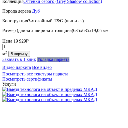
Коллекция
Оттенки серого (Grеy Shadow collection)
Порода дерева
Дуб
Конструкция
3-х слойный T&G (шип-паз)
Размер (длина х ширина х толщина)
635х635х19,05 мм
Цена
19 929₽
Количество
2
м
В корзину
Заказать в 1 клик
Укладка паркета
Видео паркета
Все видео
Посмотреть все текстуры паркета
Посмотреть сертификаты
Услуги