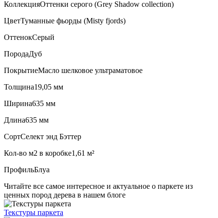
Коллекция
Оттенки серого (Grеy Shadow collection)
Цвет
Туманные фьорды (Misty fjords)
Оттенок
Серый
Порода
Дуб
Покрытие
Масло шелковое ультраматовое
Толщина
19,05 мм
Ширина
635 мм
Длина
635 мм
Сорт
Селект энд Бэттер
Кол-во м2 в коробке
1,61 м²
Профиль
Блуа
Читайте все
самое интересное и актуальное
о паркете из
ценных пород дерева в нашем блоге
Текстуры
паркета