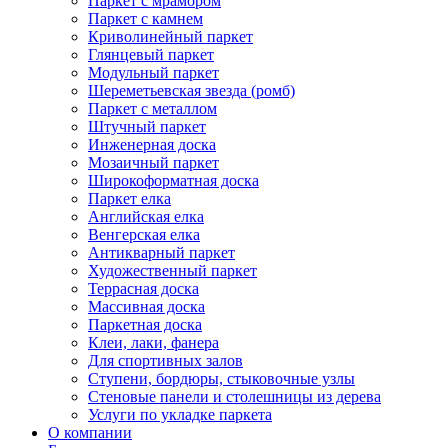
Паркет с мрамором
Паркет с камнем
Криволинейный паркет
Глянцевый паркет
Модульный паркет
Шереметьевская звезда (ромб)
Паркет с металлом
Штучный паркет
Инженерная доска
Мозаичный паркет
Широкоформатная доска
Паркет елка
Английская елка
Венгерская елка
Антикварный паркет
Художественный паркет
Террасная доска
Массивная доска
Паркетная доска
Клеи, лаки, фанера
Для спортивных залов
Ступени, бордюры, стыковочные узлы
Стеновые панели и столешницы из дерева
Услуги по укладке паркета
О компании