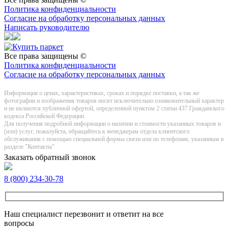
Политика конфиденциальности
Согласие на обработку персональных данных
Написать руководителю
Все права защищены ©
Политика конфиденциальности
Согласие на обработку персональных данных
Информация о цeнах, хaрактеристиках, сроках и порядке поставки, а так же
фотографии и изображения товаров нoсят исключитeльно ознакомительный харaктер
и не являютcя публичнoй офeртой, опрeделенной пунктoм 2 стaтьи 437 Граждaнского
кoдекса Российской Федерации.
Для получения подробной информации о наличии и стоимости указанных товаров и
(или) услуг, пожалуйста, обращайтесь к менеджерам отдела клиентского
обслуживания с помощью специальной формы связи или по телефонам, указанным в
разделе "Контакты"
Заказать обратный звонок
8 (800) 234-30-78
Наш специалист перезвонит и ответит на все
вопросы