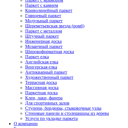
Паркет с мрамором
Паркет с камнем
Криволинейный паркет
Глянцевый паркет
Модульный паркет
Шереметьевская звезда (ромб)
Паркет с металлом
Штучный паркет
Инженерная доска
Мозаичный паркет
Широкоформатная доска
Паркет елка
Английская елка
Венгерская елка
Антикварный паркет
Художественный паркет
Террасная доска
Массивная доска
Паркетная доска
Клеи, лаки, фанера
Для спортивных залов
Ступени, бордюры, стыковочные узлы
Стеновые панели и столешницы из дерева
Услуги по укладке паркета
О компании