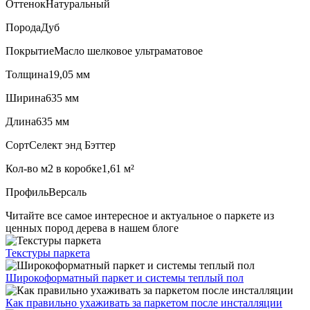
Оттенок
Натуральный
Порода
Дуб
Покрытие
Масло шелковое ультраматовое
Толщина
19,05 мм
Ширина
635 мм
Длина
635 мм
Сорт
Селект энд Бэттер
Кол-во м2 в коробке
1,61 м²
Профиль
Версаль
Читайте все
самое интересное и актуальное
о паркете из
ценных пород дерева в нашем блоге
Текстуры
паркета
Широкоформатный паркет
и системы теплый пол
Как правильно ухаживать
за паркетом после инсталляции