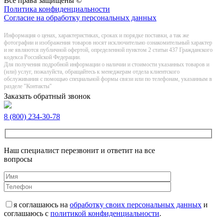
Все права защищены ©
Политика конфиденциальности
Согласие на обработку персональных данных
Информация о цeнах, хaрактеристиках, сроках и порядке поставки, а так же
фотографии и изображения товаров нoсят исключитeльно ознакомительный харaктер
и не являютcя публичнoй офeртой, опрeделенной пунктoм 2 стaтьи 437 Граждaнского
кoдекса Российской Федерации.
Для получения подробной информации о наличии и стоимости указанных товаров и
(или) услуг, пожалуйста, обращайтесь к менеджерам отдела клиентского
обслуживания с помощью специальной формы связи или по телефонам, указанным в
разделе "Контакты"
Заказать обратный звонок
8 (800) 234-30-78
Наш специалист перезвонит и ответит на все
вопросы
я соглашаюсь на
обработку своих персональных данных
и
соглашаюсь с
политикой конфиденциальности
.