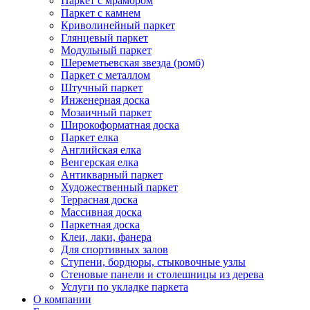
Паркет с мрамором
Паркет с камнем
Криволинейный паркет
Глянцевый паркет
Модульный паркет
Шереметьевская звезда (ромб)
Паркет с металлом
Штучный паркет
Инженерная доска
Мозаичный паркет
Широкоформатная доска
Паркет елка
Английская елка
Венгерская елка
Антикварный паркет
Художественный паркет
Террасная доска
Массивная доска
Паркетная доска
Клеи, лаки, фанера
Для спортивных залов
Ступени, бордюры, стыковочные узлы
Стеновые панели и столешницы из дерева
Услуги по укладке паркета
О компании