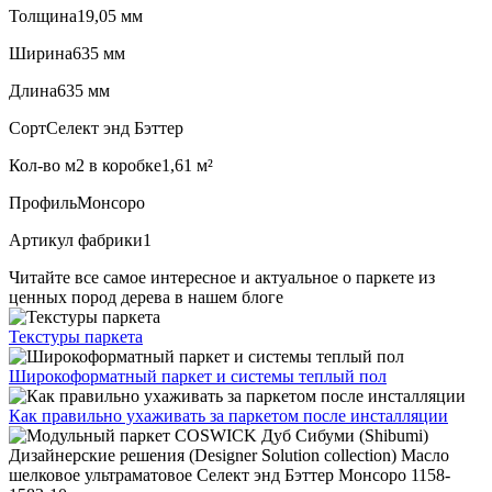
Толщина
19,05 мм
Ширина
635 мм
Длина
635 мм
Сорт
Селект энд Бэттер
Кол-во м2 в коробке
1,61 м²
Профиль
Монсоро
Артикул фабрики
1
Читайте все
самое интересное и актуальное
о паркете из
ценных пород дерева в нашем блоге
Текстуры
паркета
Широкоформатный паркет
и системы теплый пол
Как правильно ухаживать
за паркетом после инсталляции