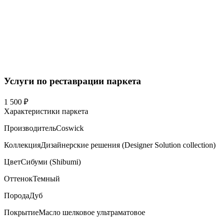
Услуги по реставрации паркета
1 500 ₽
Характеристики паркета
Производитель
Coswick
Коллекция
Дизайнерские решения (Designer Solution collection)
Цвет
Сибуми (Shibumi)
Оттенок
Темный
Порода
Дуб
Покрытие
Масло шелковое ультраматовое