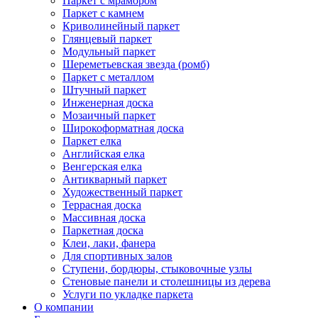
Паркет с мрамором
Паркет с камнем
Криволинейный паркет
Глянцевый паркет
Модульный паркет
Шереметьевская звезда (ромб)
Паркет с металлом
Штучный паркет
Инженерная доска
Мозаичный паркет
Широкоформатная доска
Паркет елка
Английская елка
Венгерская елка
Антикварный паркет
Художественный паркет
Террасная доска
Массивная доска
Паркетная доска
Клеи, лаки, фанера
Для спортивных залов
Ступени, бордюры, стыковочные узлы
Стеновые панели и столешницы из дерева
Услуги по укладке паркета
О компании