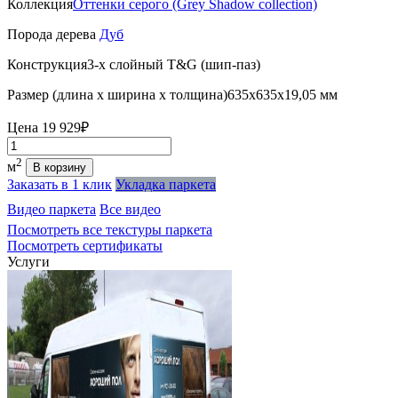
Коллекция
Оттенки серого (Grеy Shadow collection)
Порода дерева
Дуб
Конструкция
3-х слойный T&G (шип-паз)
Размер (длина х ширина х толщина)
635х635х19,05 мм
Цена
19 929₽
Количество
2
м
В корзину
Заказать в 1 клик
Укладка паркета
Видео паркета
Все видео
Посмотреть все текстуры паркета
Посмотреть сертификаты
Услуги