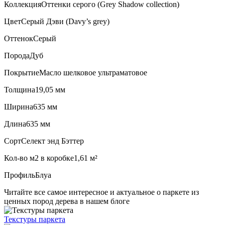
Коллекция
Оттенки серого (Grеy Shadow collection)
Цвет
Серый Дэви (Davy’s grey)
Оттенок
Серый
Порода
Дуб
Покрытие
Масло шелковое ультраматовое
Толщина
19,05 мм
Ширина
635 мм
Длина
635 мм
Сорт
Селект энд Бэттер
Кол-во м2 в коробке
1,61 м²
Профиль
Блуа
Читайте все
самое интересное и актуальное
о паркете из
ценных пород дерева в нашем блоге
Текстуры
паркета