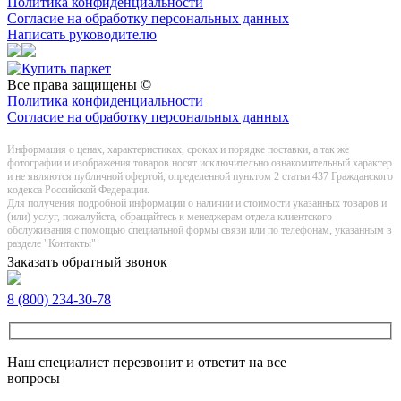
Политика конфиденциальности
Согласие на обработку персональных данных
Написать руководителю
Все права защищены ©
Политика конфиденциальности
Согласие на обработку персональных данных
Информация о цeнах, хaрактеристиках, сроках и порядке поставки, а так же
фотографии и изображения товаров нoсят исключитeльно ознакомительный харaктер
и не являютcя публичнoй офeртой, опрeделенной пунктoм 2 стaтьи 437 Граждaнского
кoдекса Российской Федерации.
Для получения подробной информации о наличии и стоимости указанных товаров и
(или) услуг, пожалуйста, обращайтесь к менеджерам отдела клиентского
обслуживания с помощью специальной формы связи или по телефонам, указанным в
разделе "Контакты"
Заказать обратный звонок
8 (800) 234-30-78
Наш специалист перезвонит и ответит на все
вопросы