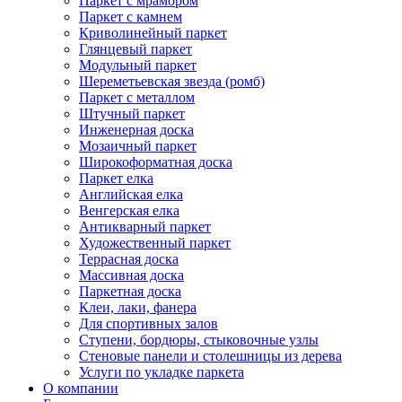
Паркет с мрамором
Паркет с камнем
Криволинейный паркет
Глянцевый паркет
Модульный паркет
Шереметьевская звезда (ромб)
Паркет с металлом
Штучный паркет
Инженерная доска
Мозаичный паркет
Широкоформатная доска
Паркет елка
Английская елка
Венгерская елка
Антикварный паркет
Художественный паркет
Террасная доска
Массивная доска
Паркетная доска
Клеи, лаки, фанера
Для спортивных залов
Ступени, бордюры, стыковочные узлы
Стеновые панели и столешницы из дерева
Услуги по укладке паркета
О компании