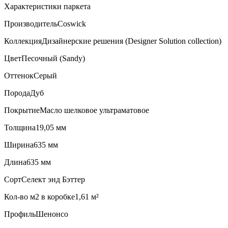
Характеристики паркета
Производитель
Coswick
Коллекция
Дизайнерские решения (Designer Solution collection)
Цвет
Песочный (Sandy)
Оттенок
Серый
Порода
Дуб
Покрытие
Масло шелковое ультраматовое
Толщина
19,05 мм
Ширина
635 мм
Длина
635 мм
Сорт
Селект энд Бэттер
Кол-во м2 в коробке
1,61 м²
Профиль
Шенонсо