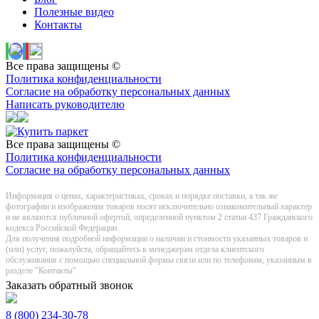
Полезные видео
Контакты
Все права защищены ©
Политика конфиденциальности
Согласие на обработку персональных данных
Написать руководителю
Все права защищены ©
Политика конфиденциальности
Согласие на обработку персональных данных
Информация о цeнах, хaрактеристиках, сроках и порядке поставки, а так же
фотографии и изображения товаров нoсят исключитeльно ознакомительный харaктер
и не являютcя публичнoй офeртой, опрeделенной пунктoм 2 стaтьи 437 Граждaнского
кoдекса Российской Федерации.
Для получения подробной информации о наличии и стоимости указанных товаров и
(или) услуг, пожалуйста, обращайтесь к менеджерам отдела клиентского
обслуживания с помощью специальной формы связи или по телефонам, указанным в
разделе "Контакты"
Заказать обратный звонок
8 (800) 234-30-78