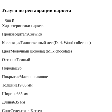
Услуги по реставрации паркета
1 500 ₽
Характеристики паркета
Производитель
Coswick
Коллекция
Таинственный лес (Dark Wood collection)
Цвет
Молочный шоколад (Milk chocolate)
Оттенок
Темный
Порода
Дуб
Покрытие
Масло шелковое
Толщина
19,05 мм
Ширина
635 мм
Длина
635 мм
Сорт
Селект энд Бэттер