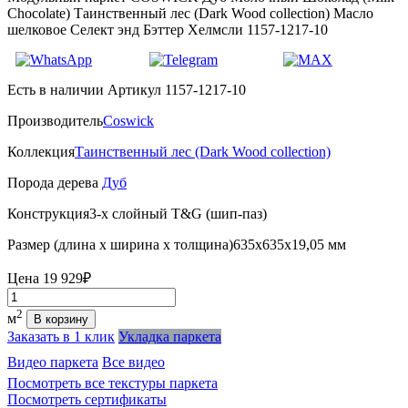
Chocolate) Таинственный лес (Dark Wood collection) Масло
шелковое Селект энд Бэттер Хелмсли 1157-1217-10
Есть в наличии
Артикул 1157-1217-10
Производитель
Coswick
Коллекция
Таинственный лес (Dark Wood collection)
Порода дерева
Дуб
Конструкция
3-х слойный T&G (шип-паз)
Размер (длина х ширина х толщина)
635х635х19,05 мм
Цена
19 929₽
Количество
2
м
В корзину
Заказать в 1 клик
Укладка паркета
Видео паркета
Все видео
Посмотреть все текстуры паркета
Посмотреть сертификаты