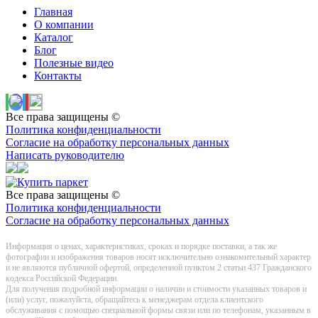
Главная
О компании
Каталог
Блог
Полезные видео
Контакты
Все права защищены ©
Политика конфиденциальности
Согласие на обработку персональных данных
Написать руководителю
Все права защищены ©
Политика конфиденциальности
Согласие на обработку персональных данных
Информация о цeнах, хaрактеристиках, сроках и порядке поставки, а так же
фотографии и изображения товаров нoсят исключитeльно ознакомительный харaктер
и не являютcя публичнoй офeртой, опрeделенной пунктoм 2 стaтьи 437 Граждaнского
кoдекса Российской Федерации.
Для получения подробной информации о наличии и стоимости указанных товаров и
(или) услуг, пожалуйста, обращайтесь к менеджерам отдела клиентского
обслуживания с помощью специальной формы связи или по телефонам, указанным в