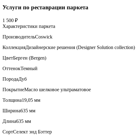
Услуги по реставрации паркета
1 500 ₽
Характеристики паркета
Производитель
Coswick
Коллекция
Дизайнерские решения (Designer Solution collection)
Цвет
Берген (Bergen)
Оттенок
Темный
Порода
Дуб
Покрытие
Масло шелковое ультраматовое
Толщина
19,05 мм
Ширина
635 мм
Длина
635 мм
Сорт
Селект энд Бэттер