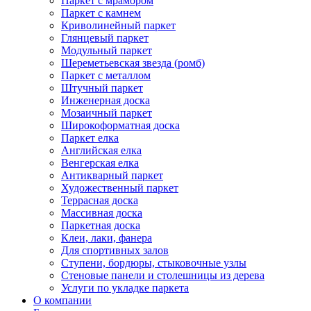
Паркет с мрамором
Паркет с камнем
Криволинейный паркет
Глянцевый паркет
Модульный паркет
Шереметьевская звезда (ромб)
Паркет с металлом
Штучный паркет
Инженерная доска
Мозаичный паркет
Широкоформатная доска
Паркет елка
Английская елка
Венгерская елка
Антикварный паркет
Художественный паркет
Террасная доска
Массивная доска
Паркетная доска
Клеи, лаки, фанера
Для спортивных залов
Ступени, бордюры, стыковочные узлы
Стеновые панели и столешницы из дерева
Услуги по укладке паркета
О компании