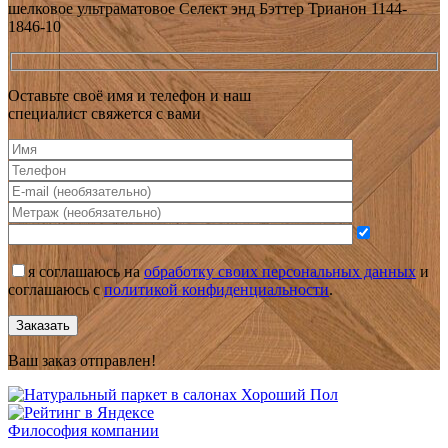
шелковое ультраматовое Селект энд Бэттер Трианон 1144-
1846-10
Оставьте своё имя и телефон и наш
специалист свяжется с вами
я соглашаюсь на
обработку своих персональных данных
и
соглашаюсь с
политикой конфиденциальности
.
Заказать
Ваш заказ отправлен!
Философия компании