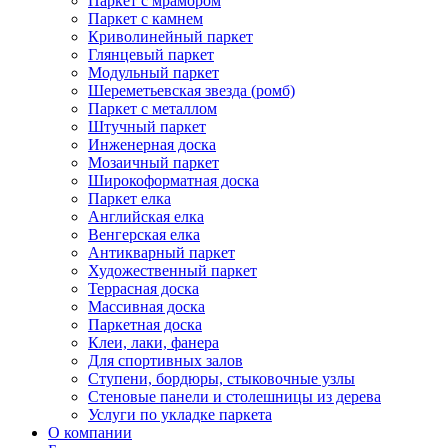
Паркет с мрамором
Паркет с камнем
Криволинейный паркет
Глянцевый паркет
Модульный паркет
Шереметьевская звезда (ромб)
Паркет с металлом
Штучный паркет
Инженерная доска
Мозаичный паркет
Широкоформатная доска
Паркет елка
Английская елка
Венгерская елка
Антикварный паркет
Художественный паркет
Террасная доска
Массивная доска
Паркетная доска
Клеи, лаки, фанера
Для спортивных залов
Ступени, бордюры, стыковочные узлы
Стеновые панели и столешницы из дерева
Услуги по укладке паркета
О компании