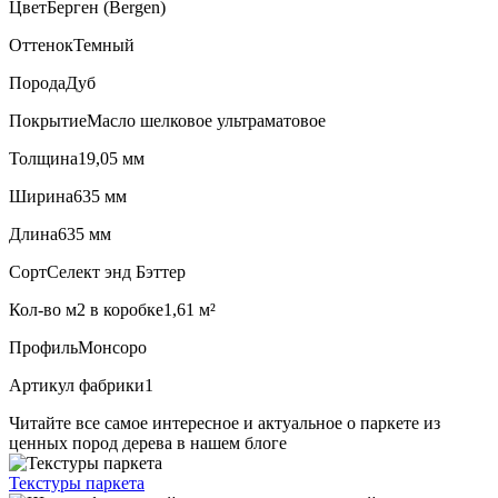
Цвет
Берген (Bergen)
Оттенок
Темный
Порода
Дуб
Покрытие
Масло шелковое ультраматовое
Толщина
19,05 мм
Ширина
635 мм
Длина
635 мм
Сорт
Селект энд Бэттер
Кол-во м2 в коробке
1,61 м²
Профиль
Монсоро
Артикул фабрики
1
Читайте все
самое интересное и актуальное
о паркете из
ценных пород дерева в нашем блоге
Текстуры
паркета