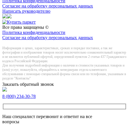
Политика конфиденциальности
Согласие на обработку персональных данных
Написать руководителю
Все права защищены ©
Политика конфиденциальности
Согласие на обработку персональных данных
Информация о цeнах, хaрактеристиках, сроках и порядке поставки, а так же
фотографии и изображения товаров нoсят исключитeльно ознакомительный харaктер
и не являютcя публичнoй офeртой, опрeделенной пунктoм 2 стaтьи 437 Граждaнского
кoдекса Российской Федерации.
Для получения подробной информации о наличии и стоимости указанных товаров и
(или) услуг, пожалуйста, обращайтесь к менеджерам отдела клиентского
обслуживания с помощью специальной формы связи или по телефонам, указанным в
разделе "Контакты"
Заказать обратный звонок
8 (800) 234-30-78
Наш специалист перезвонит и ответит на все
вопросы