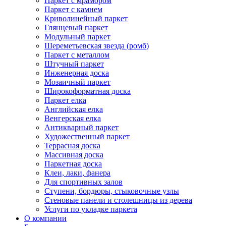
Паркет с мрамором
Паркет с камнем
Криволинейный паркет
Глянцевый паркет
Модульный паркет
Шереметьевская звезда (ромб)
Паркет с металлом
Штучный паркет
Инженерная доска
Мозаичный паркет
Широкоформатная доска
Паркет елка
Английская елка
Венгерская елка
Антикварный паркет
Художественный паркет
Террасная доска
Массивная доска
Паркетная доска
Клеи, лаки, фанера
Для спортивных залов
Ступени, бордюры, стыковочные узлы
Стеновые панели и столешницы из дерева
Услуги по укладке паркета
О компании