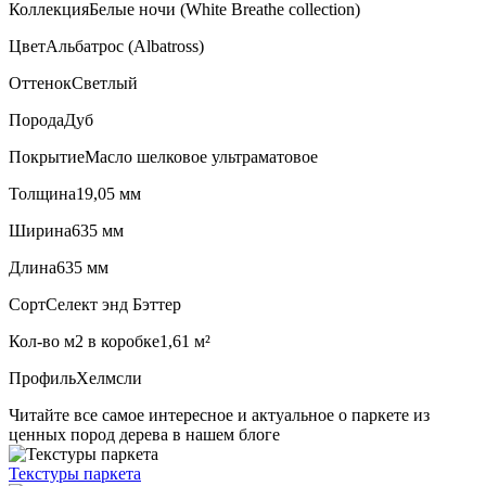
Коллекция
Белые ночи (White Breathe collection)
Цвет
Альбатрос (Albatross)
Оттенок
Светлый
Порода
Дуб
Покрытие
Масло шелковое ультраматовое
Толщина
19,05 мм
Ширина
635 мм
Длина
635 мм
Сорт
Селект энд Бэттер
Кол-во м2 в коробке
1,61 м²
Профиль
Хелмсли
Читайте все
самое интересное и актуальное
о паркете из
ценных пород дерева в нашем блоге
Текстуры
паркета