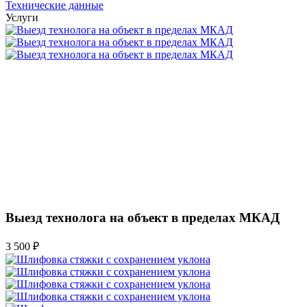
Технические данные
Услуги
Выезд технолога на объект в пределах МКАД
3 500 ₽