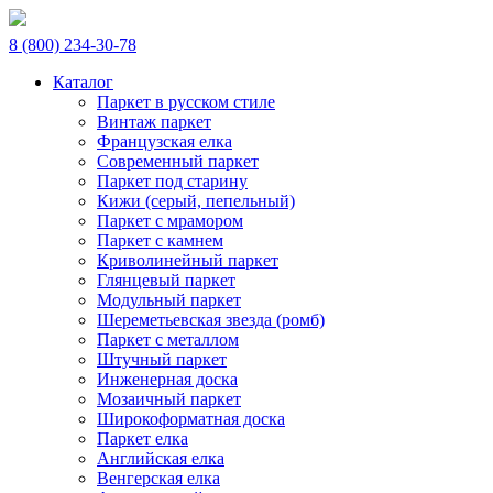
8 (800) 234-30-78
Каталог
Паркет в русском стиле
Винтаж паркет
Французская елка
Современный паркет
Паркет под старину
Кижи (серый, пепельный)
Паркет с мрамором
Паркет с камнем
Криволинейный паркет
Глянцевый паркет
Модульный паркет
Шереметьевская звезда (ромб)
Паркет с металлом
Штучный паркет
Инженерная доска
Мозаичный паркет
Широкоформатная доска
Паркет елка
Английская елка
Венгерская елка