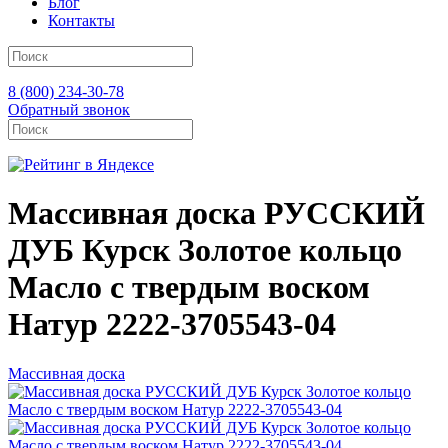
Блог
Контакты
8 (800) 234-30-78
Обратный звонок
Массивная доска РУССКИЙ
ДУБ Курск Золотое кольцо
Масло с твердым воском
Натур 2222-3705543-04
Массивная доска