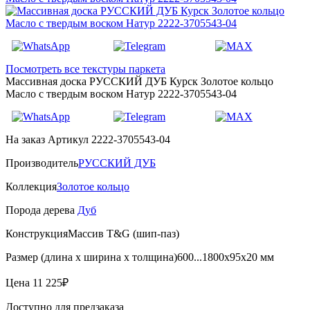
Посмотреть все текстуры паркета
Массивная доска РУССКИЙ ДУБ Курск Золотое кольцо
Масло с твердым воском Натур 2222-3705543-04
На заказ
Артикул 2222-3705543-04
Производитель
РУССКИЙ ДУБ
Коллекция
Золотое кольцо
Порода дерева
Дуб
Конструкция
Массив T&G (шип-паз)
Размер (длина х ширина х толщина)
600...1800х95х20 мм
Цена
11 225₽
Доступно для предзаказа