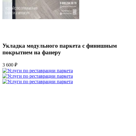
Укладка модульного паркета с финишным
покрытием на фанеру
3 600 ₽