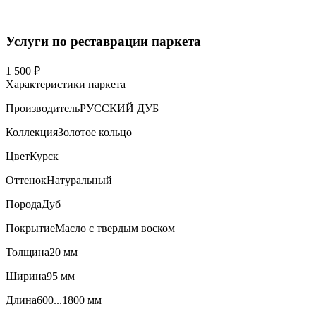
Услуги по реставрации паркета
1 500 ₽
Характеристики паркета
Производитель
РУССКИЙ ДУБ
Коллекция
Золотое кольцо
Цвет
Курск
Оттенок
Натуральный
Порода
Дуб
Покрытие
Масло с твердым воском
Толщина
20 мм
Ширина
95 мм
Длина
600...1800 мм