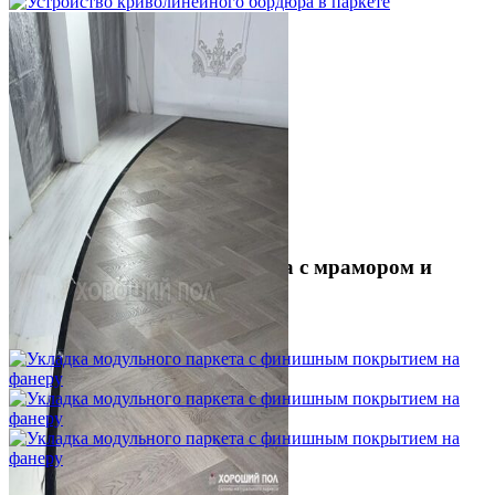
Укладка модульного паркета с мрамором и
латунью
3 500 ₽