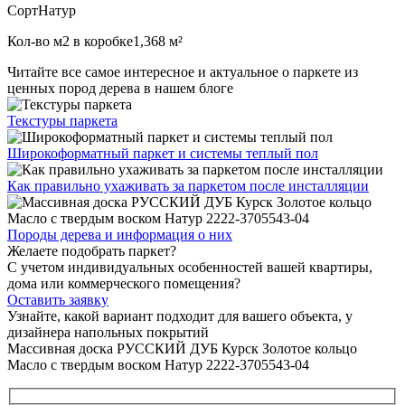
Сорт
Натур
Кол-во м2 в коробке
1,368 м²
Читайте все
самое интересное и актуальное
о паркете из
ценных пород дерева в нашем блоге
Текстуры
паркета
Широкоформатный паркет
и системы теплый пол
Как правильно ухаживать
за паркетом после инсталляции
Породы дерева и
информация о них
Желаете подобрать паркет?
С учетом индивидуальных особенностей вашей квартиры,
дома или коммерческого помещения?
Оставить заявку
Узнайте, какой вариант подходит
для вашего объекта, у
дизайнера напольных покрытий
Массивная доска РУССКИЙ ДУБ Курск Золотое кольцо
Масло с твердым воском Натур 2222-3705543-04