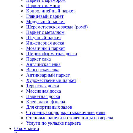
Паркет с мрамором
Паркет с камнем
Криволинейный паркет
Глянцевый паркет
Модульный паркет
Шереметьевская звезда (ромб)
Паркет с металлом
Штучный паркет
Инженерная доска
Мозаичный паркет
Широкоформатная доска
Паркет елка
Английская елка
Венгерская елка
Антикварный паркет
Художественный паркет
Террасная доска
Массивная доска
Паркетная доска
Клеи, лаки, фанера
Для спортивных залов
Ступени, бордюры, стыковочные узлы
Стеновые панели и столешницы из дерева
Услуги по укладке паркета
О компании