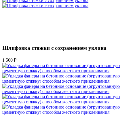
Шлифовка стяжки с сохранением уклона
1 500 ₽