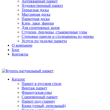
Антикварный паркет
Художественный паркет
Террасная доска
Массивная доска
Паркетная доска
Клеи, лаки, фанера
Для спортивных залов
Ступени, бордюры, стыковочные узлы
Стеновые панели и столешницы из дерева
Услуги по укладке паркета
О компании
Блог
Контакты
Каталог
Паркет в русском стиле
Винтаж паркет
Французская елка
Современный паркет
Паркет под старину
Кижи (серый, пепельный)