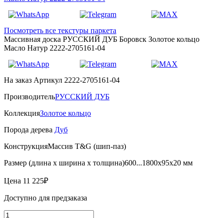
Посмотреть все текстуры паркета
Массивная доска РУССКИЙ ДУБ Боровск Золотое кольцо
Масло Натур 2222-2705161-04
На заказ
Артикул 2222-2705161-04
Производитель
РУССКИЙ ДУБ
Коллекция
Золотое кольцо
Порода дерева
Дуб
Конструкция
Массив T&G (шип-паз)
Размер (длина х ширина х толщина)
600...1800х95х20 мм
Цена
11 225₽
Доступно для предзаказа
Количество