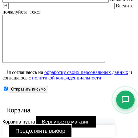
@
Введите,
пожалуйста, текст
я соглашаюсь на
обработку своих персональных данных
и
соглашаюсь с
политикой конфиденциальности
.
Корзина
Корзина пуста
Вернуться в магазин
Продолжить выбор