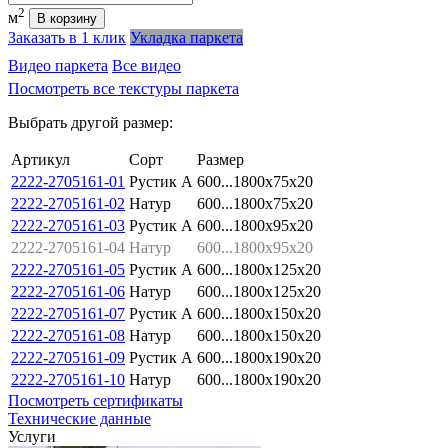
2
м
В корзину
Заказать в 1 клик
Укладка паркета
Видео паркета
Все видео
Посмотреть все текстуры паркета
Выбрать другой размер:
Артикул
Сорт
Размер
2222-2705161-01
Рустик А
600...1800x75x20
2222-2705161-02
Натур
600...1800x75x20
2222-2705161-03
Рустик А
600...1800x95x20
2222-2705161-04
Натур
600...1800x95x20
2222-2705161-05
Рустик А
600...1800x125x20
2222-2705161-06
Натур
600...1800x125x20
2222-2705161-07
Рустик А
600...1800x150x20
2222-2705161-08
Натур
600...1800x150x20
2222-2705161-09
Рустик А
600...1800x190x20
2222-2705161-10
Натур
600...1800x190x20
Посмотреть сертификаты
Технические данные
Услуги