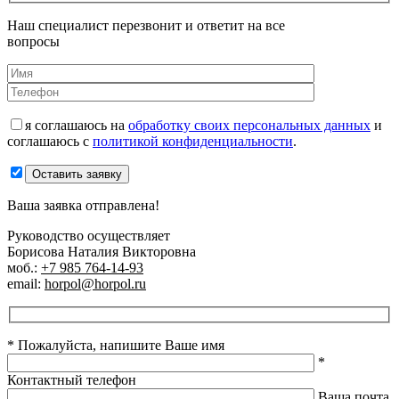
Наш специалист перезвонит и ответит на все
вопросы
я соглашаюсь на
обработку своих персональных данных
и
соглашаюсь с
политикой конфиденциальности
.
Оставить заявку
Ваша заявка отправлена!
Руководство осуществляет
Борисова Наталия Викторовна
моб.:
+7 985 764-14-93
email:
horpol@horpol.ru
* Пожалуйста, напишите Ваше имя
*
Контактный телефон
Ваша почта