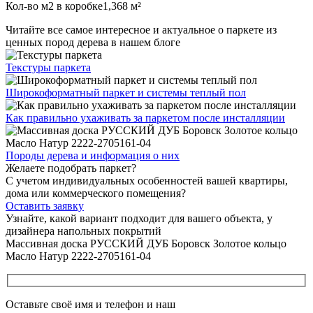
Кол-во м2 в коробке
1,368 м²
Читайте все
самое интересное и актуальное
о паркете из
ценных пород дерева в нашем блоге
Текстуры
паркета
Широкоформатный паркет
и системы теплый пол
Как правильно ухаживать
за паркетом после инсталляции
Породы дерева и
информация о них
Желаете подобрать паркет?
С учетом индивидуальных особенностей вашей квартиры,
дома или коммерческого помещения?
Оставить заявку
Узнайте, какой вариант подходит
для вашего объекта, у
дизайнера напольных покрытий
Массивная доска РУССКИЙ ДУБ Боровск Золотое кольцо
Масло Натур 2222-2705161-04
Оставьте своё имя и телефон и наш