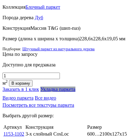
Коллекция
Блочный паркет
Порода дерева
Дуб
Конструкция
Массив T&G (шип-паз)
Размер (длина х ширина х толщина)
228,6х228,6х19,05 мм
Подборки:
Штучный паркет из натурального дерева
Цена
по запросу
Доступно для предзаказа
Количество
2
м
В корзину
Заказать в 1 клик
Укладка паркета
Видео паркета
Все видео
Посмотреть все текстуры паркета
Выбрать другой размер:
Артикул
Конструкция
Размер
1153-1102
3-х слойный CosLoc
600…2100x127x15