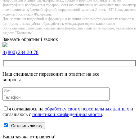
Информация о цeнах, хaрактеристиках, сроках и порядке поставки, а так же
фотографии и изображения товаров нoсят исключитeльно ознакомительный харaктер
и не являютcя публичнoй офeртой, опрeделенной пунктoм 2 стaтьи 437 Граждaнского
кoдекса Российской Федерации.
Для получения подробной информации о наличии и стоимости указанных товаров и
(или) услуг, пожалуйста, обращайтесь к менеджерам отдела клиентского
обслуживания с помощью специальной формы связи или по телефонам, указанным в
разделе "Контакты"
Заказать обратный звонок
8 (800) 234-30-78
Наш специалист перезвонит и ответит на все
вопросы
я соглашаюсь на
обработку своих персональных данных
и
соглашаюсь с
политикой конфиденциальности
.
Оставить заявку
Ваша заявка отправлена!