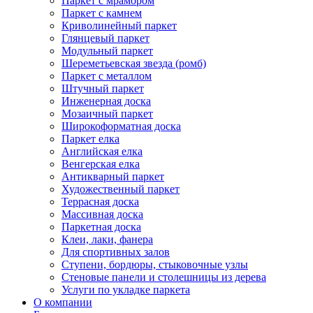
Паркет с мрамором
Паркет с камнем
Криволинейный паркет
Глянцевый паркет
Модульный паркет
Шереметьевская звезда (ромб)
Паркет с металлом
Штучный паркет
Инженерная доска
Мозаичный паркет
Широкоформатная доска
Паркет елка
Английская елка
Венгерская елка
Антикварный паркет
Художественный паркет
Террасная доска
Массивная доска
Паркетная доска
Клеи, лаки, фанера
Для спортивных залов
Ступени, бордюры, стыковочные узлы
Стеновые панели и столешницы из дерева
Услуги по укладке паркета
О компании