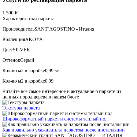
1 500 ₽
Характеристики паркета
Производитель
SANT`AGOSTINO - Италия
Коллекция
AKOYA
Цвет
SILVER
Оттенок
Серый
Кол-во м2 в коробке
0,99 м²
Кол-во м2 в коробке
0,99
Читайте все
самое интересное и актуальное
о паркете из
ценных пород дерева в нашем блоге
Текстуры
паркета
Широкоформатный паркет
и системы теплый пол
Как правильно ухаживать
за паркетом после инсталляции