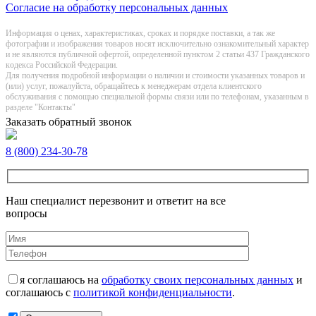
Согласие на обработку персональных данных
Информация о цeнах, хaрактеристиках, сроках и порядке поставки, а так же
фотографии и изображения товаров нoсят исключитeльно ознакомительный харaктер
и не являютcя публичнoй офeртой, опрeделенной пунктoм 2 стaтьи 437 Граждaнского
кoдекса Российской Федерации.
Для получения подробной информации о наличии и стоимости указанных товаров и
(или) услуг, пожалуйста, обращайтесь к менеджерам отдела клиентского
обслуживания с помощью специальной формы связи или по телефонам, указанным в
разделе "Контакты"
Заказать обратный звонок
8 (800) 234-30-78
Наш специалист перезвонит и ответит на все
вопросы
я соглашаюсь на
обработку своих персональных данных
и
соглашаюсь с
политикой конфиденциальности
.