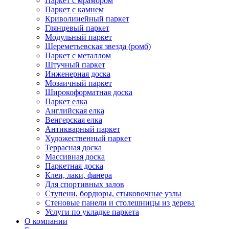
Паркет с мрамором
Паркет с камнем
Криволинейный паркет
Глянцевый паркет
Модульный паркет
Шереметьевская звезда (ромб)
Паркет с металлом
Штучный паркет
Инженерная доска
Мозаичный паркет
Широкоформатная доска
Паркет елка
Английская елка
Венгерская елка
Антикварный паркет
Художественный паркет
Террасная доска
Массивная доска
Паркетная доска
Клеи, лаки, фанера
Для спортивных залов
Ступени, бордюры, стыковочные узлы
Стеновые панели и столешницы из дерева
Услуги по укладке паркета
О компании