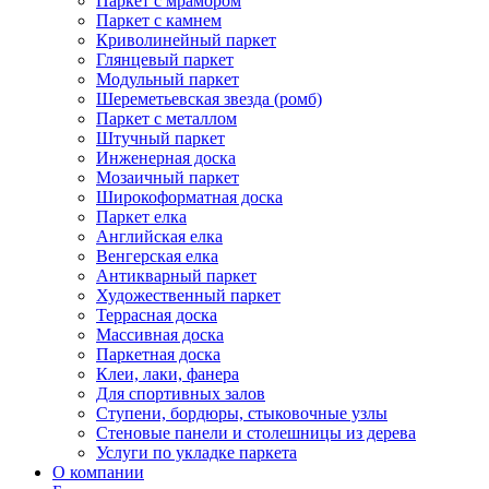
Паркет с мрамором
Паркет с камнем
Криволинейный паркет
Глянцевый паркет
Модульный паркет
Шереметьевская звезда (ромб)
Паркет с металлом
Штучный паркет
Инженерная доска
Мозаичный паркет
Широкоформатная доска
Паркет елка
Английская елка
Венгерская елка
Антикварный паркет
Художественный паркет
Террасная доска
Массивная доска
Паркетная доска
Клеи, лаки, фанера
Для спортивных залов
Ступени, бордюры, стыковочные узлы
Стеновые панели и столешницы из дерева
Услуги по укладке паркета
О компании