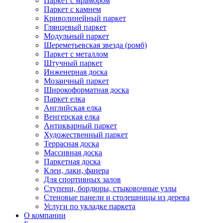
Паркет с мрамором
Паркет с камнем
Криволинейный паркет
Глянцевый паркет
Модульный паркет
Шереметьевская звезда (ромб)
Паркет с металлом
Штучный паркет
Инженерная доска
Мозаичный паркет
Широкоформатная доска
Паркет елка
Английская елка
Венгерская елка
Антикварный паркет
Художественный паркет
Террасная доска
Массивная доска
Паркетная доска
Клеи, лаки, фанера
Для спортивных залов
Ступени, бордюры, стыковочные узлы
Стеновые панели и столешницы из дерева
Услуги по укладке паркета
О компании