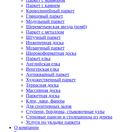
Паркет с мрамором
Паркет с камнем
Криволинейный паркет
Глянцевый паркет
Модульный паркет
Шереметьевская звезда (ромб)
Паркет с металлом
Штучный паркет
Инженерная доска
Мозаичный паркет
Широкоформатная доска
Паркет елка
Английская елка
Венгерская елка
Антикварный паркет
Художественный паркет
Террасная доска
Массивная доска
Паркетная доска
Клеи, лаки, фанера
Для спортивных залов
Ступени, бордюры, стыковочные узлы
Стеновые панели и столешницы из дерева
Услуги по укладке паркета
О компании