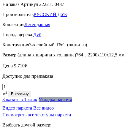
На заказ
Артикул 2222-L-0487
Производитель
РУССКИЙ ДУБ
Коллекция
Легендарная
Порода дерева
Дуб
Конструкция
3-х слойный T&G (шип-паз)
Размер (длина х ширина х толщина)
764…2200х110х12,5 мм
Цена
9 710₽
Доступно для предзаказа
Количество
2
м
В корзину
Заказать в 1 клик
Укладка паркета
Видео паркета
Все видео
Посмотреть все текстуры паркета
Выбрать другой размер: