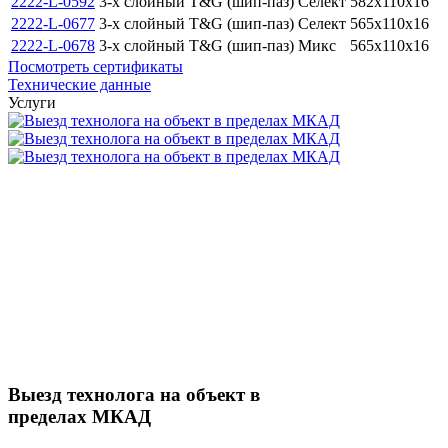
2222-L-0592
3-х слойный T&G (шип-паз)
Селект
582x110x16
2222-L-0677
3-х слойный T&G (шип-паз)
Селект
565x110x16
2222-L-0678
3-х слойный T&G (шип-паз)
Микс
565x110x16
Посмотреть сертификаты
Технические данные
Услуги
Выезд технолога на объект в
пределах МКАД