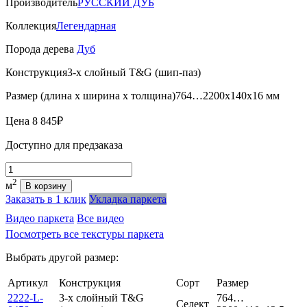
Производитель
РУССКИЙ ДУБ
Коллекция
Легендарная
Порода дерева
Дуб
Конструкция
3-х слойный T&G (шип-паз)
Размер (длина х ширина х толщина)
764…2200х140х16 мм
Цена
8 845₽
Доступно для предзаказа
Количество
2
м
В корзину
Заказать в 1 клик
Укладка паркета
Видео паркета
Все видео
Посмотреть все текстуры паркета
Выбрать другой размер:
Артикул
Конструкция
Сорт
Размер
2222-L-
3-х слойный T&G
764…
Селект