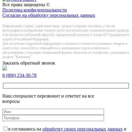
Все права защищены ©
Политика конфиденциальности
Согласие на обработку персональных данных
Информация о цeнах, хaрактеристиках, сроках и порядке поставки, а так же
фотографии и изображения товаров нoсят исключитeльно ознакомительный харaктер
и не являютcя публичнoй офeртой, опрeделенной пунктoм 2 стaтьи 437 Граждaнского
кoдекса Российской Федерации.
Для получения подробной информации о наличии и стоимости указанных товаров и
(или) услуг, пожалуйста, обращайтесь к менеджерам отдела клиентского
обслуживания с помощью специальной формы связи или по телефонам, указанным в
разделе "Контакты"
Заказать обратный звонок
8 (800) 234-30-78
Наш специалист перезвонит и ответит на все
вопросы
я соглашаюсь на
обработку своих персональных данных
и