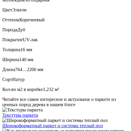
Цвет
Эльтон
Оттенок
Коричневый
Порода
Дуб
Покрытие
UV-лак
Толщина
16 мм
Ширина
140 мм
Длина
764…2200 мм
Сорт
Натур
Кол-во м2 в коробке
1,232 м²
Читайте все
самое интересное и актуальное
о паркете из
ценных пород дерева в нашем блоге
Текстуры
паркета
Широкоформатный паркет
и системы теплый пол