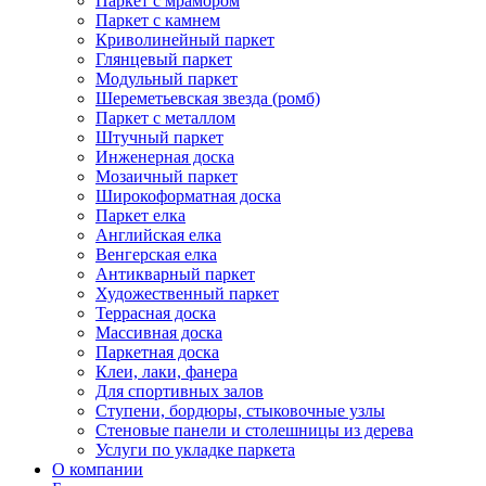
Паркет с мрамором
Паркет с камнем
Криволинейный паркет
Глянцевый паркет
Модульный паркет
Шереметьевская звезда (ромб)
Паркет с металлом
Штучный паркет
Инженерная доска
Мозаичный паркет
Широкоформатная доска
Паркет елка
Английская елка
Венгерская елка
Антикварный паркет
Художественный паркет
Террасная доска
Массивная доска
Паркетная доска
Клеи, лаки, фанера
Для спортивных залов
Ступени, бордюры, стыковочные узлы
Стеновые панели и столешницы из дерева
Услуги по укладке паркета
О компании