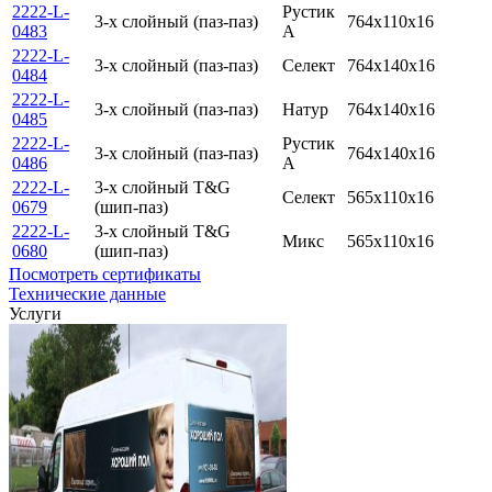
2222-L-
Рустик
3-х слойный (паз-паз)
764x110x16
0483
А
2222-L-
3-х слойный (паз-паз)
Селект
764x140x16
0484
2222-L-
3-х слойный (паз-паз)
Натур
764x140x16
0485
2222-L-
Рустик
3-х слойный (паз-паз)
764x140x16
0486
А
2222-L-
3-х слойный T&G
Селект
565x110x16
0679
(шип-паз)
2222-L-
3-х слойный T&G
Микс
565x110x16
0680
(шип-паз)
Посмотреть сертификаты
Технические данные
Услуги