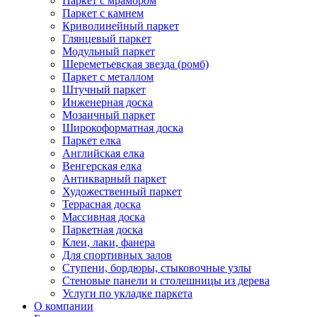
Паркет с мрамором
Паркет с камнем
Криволинейный паркет
Глянцевый паркет
Модульный паркет
Шереметьевская звезда (ромб)
Паркет с металлом
Штучный паркет
Инженерная доска
Мозаичный паркет
Широкоформатная доска
Паркет елка
Английская елка
Венгерская елка
Антикварный паркет
Художественный паркет
Террасная доска
Массивная доска
Паркетная доска
Клеи, лаки, фанера
Для спортивных залов
Ступени, бордюры, стыковочные узлы
Стеновые панели и столешницы из дерева
Услуги по укладке паркета
О компании