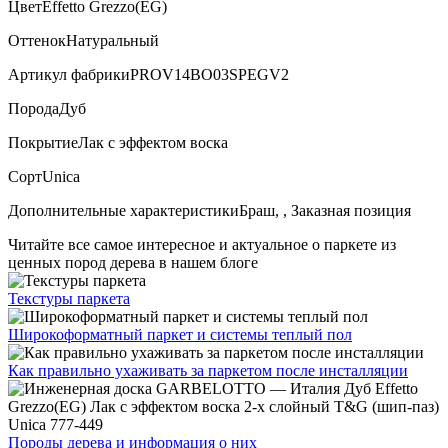
Цвет
Effetto Grezzo(EG)
Оттенок
Натуральный
Артикул фабрики
PROV14BO03SPEGV2
Порода
Дуб
Покрытие
Лак с эффектом воска
Сорт
Unica
Дополнительные характеристики
Браш, , Заказная позиция
Читайте все
самое интересное и актуальное
о паркете из
ценных пород дерева в нашем блоге
Текстуры
паркета
Широкоформатный паркет
и системы теплый пол
Как правильно ухаживать
за паркетом после инсталляции
Породы дерева и
информация о них