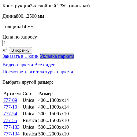
Конструкция
2-х слойный T&G (шип-паз)
Длина
800...2500 мм
Толщина
14 мм
Цена
по запросу
Количество
2
м
В корзину
Заказать в 1 клик
Укладка паркета
Видео паркета
Все видео
Посмотреть все текстуры паркета
Выбрать другой размер:
Артикул
Сорт
Размер
777-09
Unica
400...1300xx14
777-10
Unica
400...1300xx14
777-54
Unica
500...1500xx10
777-55
Rustica
500...1500xx10
777-133
Unica
500...2000xx10
777-134
Rustica
500...2000xx10