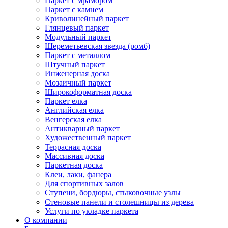
Паркет с мрамором
Паркет с камнем
Криволинейный паркет
Глянцевый паркет
Модульный паркет
Шереметьевская звезда (ромб)
Паркет с металлом
Штучный паркет
Инженерная доска
Мозаичный паркет
Широкоформатная доска
Паркет елка
Английская елка
Венгерская елка
Антикварный паркет
Художественный паркет
Террасная доска
Массивная доска
Паркетная доска
Клеи, лаки, фанера
Для спортивных залов
Ступени, бордюры, стыковочные узлы
Стеновые панели и столешницы из дерева
Услуги по укладке паркета
О компании