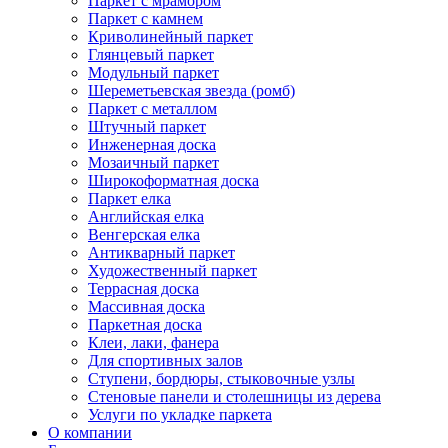
Паркет с мрамором
Паркет с камнем
Криволинейный паркет
Глянцевый паркет
Модульный паркет
Шереметьевская звезда (ромб)
Паркет с металлом
Штучный паркет
Инженерная доска
Мозаичный паркет
Широкоформатная доска
Паркет елка
Английская елка
Венгерская елка
Антикварный паркет
Художественный паркет
Террасная доска
Массивная доска
Паркетная доска
Клеи, лаки, фанера
Для спортивных залов
Ступени, бордюры, стыковочные узлы
Стеновые панели и столешницы из дерева
Услуги по укладке паркета
О компании