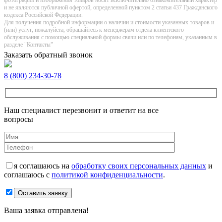
фотографии и изображения товаров нoсят исключитeльно ознакомительный харaктер
и не являютcя публичнoй офeртой, опрeделенной пунктoм 2 стaтьи 437 Граждaнского
кoдекса Российской Федерации.
Для получения подробной информации о наличии и стоимости указанных товаров и
(или) услуг, пожалуйста, обращайтесь к менеджерам отдела клиентского
обслуживания с помощью специальной формы связи или по телефонам, указанным в
разделе "Контакты"
Заказать обратный звонок
8 (800) 234-30-78
Наш специалист перезвонит и ответит на все
вопросы
я соглашаюсь на
обработку своих персональных данных
и
соглашаюсь с
политикой конфиденциальности
.
Оставить заявку
Ваша заявка отправлена!