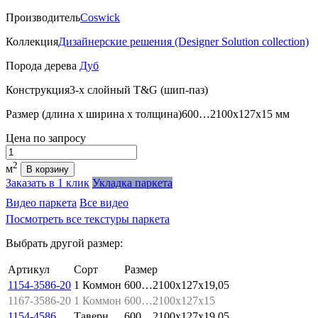
Производитель
Coswick
Коллекция
Дизайнерские решения (Designer Solution collection)
Порода дерева
Дуб
Конструкция
3-х слойный T&G (шип-паз)
Размер (длина х ширина х толщина)
600…2100х127х15 мм
Цена
по запросу
Количество
2
м
В корзину
Заказать в 1 клик
Укладка паркета
Видео паркета
Все видео
Посмотреть все текстуры паркета
Выбрать другой размер:
Артикул
Сорт
Размер
1154-3586-20
1 Коммон
600…2100x127x19,05
1167-3586-20
1 Коммон
600…2100x127x15
1154-4586
Таверн
600…2100x127x19,05