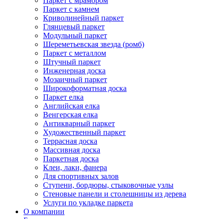
Паркет с мрамором
Паркет с камнем
Криволинейный паркет
Глянцевый паркет
Модульный паркет
Шереметьевская звезда (ромб)
Паркет с металлом
Штучный паркет
Инженерная доска
Мозаичный паркет
Широкоформатная доска
Паркет елка
Английская елка
Венгерская елка
Антикварный паркет
Художественный паркет
Террасная доска
Массивная доска
Паркетная доска
Клеи, лаки, фанера
Для спортивных залов
Ступени, бордюры, стыковочные узлы
Стеновые панели и столешницы из дерева
Услуги по укладке паркета
О компании