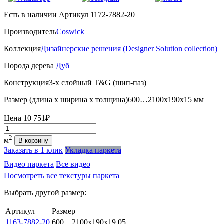
Есть в наличии
Артикул 1172-7882-20
Производитель
Coswick
Коллекция
Дизайнерские решения (Designer Solution collection)
Порода дерева
Дуб
Конструкция
3-х слойный T&G (шип-паз)
Размер (длина х ширина х толщина)
600…2100х190х15 мм
Цена
10 751₽
Количество
2
м
В корзину
Заказать в 1 клик
Укладка паркета
Видео паркета
Все видео
Посмотреть все текстуры паркета
Выбрать другой размер:
Артикул
Размер
1163-7882-20
600…2100x190x19,05