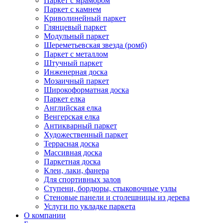
Паркет с мрамором
Паркет с камнем
Криволинейный паркет
Глянцевый паркет
Модульный паркет
Шереметьевская звезда (ромб)
Паркет с металлом
Штучный паркет
Инженерная доска
Мозаичный паркет
Широкоформатная доска
Паркет елка
Английская елка
Венгерская елка
Антикварный паркет
Художественный паркет
Террасная доска
Массивная доска
Паркетная доска
Клеи, лаки, фанера
Для спортивных залов
Ступени, бордюры, стыковочные узлы
Стеновые панели и столешницы из дерева
Услуги по укладке паркета
О компании