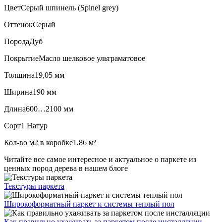
Цвет
Серый шпинель (Spinel grey)
Оттенок
Серый
Порода
Дуб
Покрытие
Масло шелковое ультраматовое
Толщина
19,05 мм
Ширина
190 мм
Длина
600…2100 мм
Сорт
1 Натур
Кол-во м2 в коробке
1,86 м²
Читайте все
самое интересное и актуальное
о паркете из
ценных пород дерева в нашем блоге
Текстуры
паркета
Широкоформатный паркет
и системы теплый пол
Как правильно ухаживать
за паркетом после инсталляции