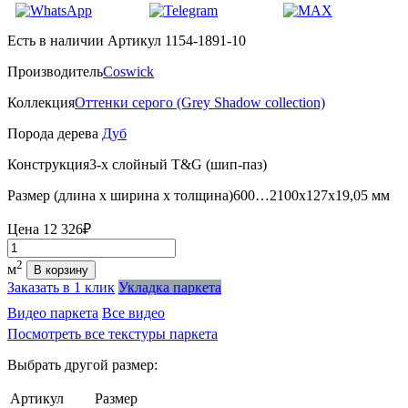
Есть в наличии
Артикул 1154-1891-10
Производитель
Coswick
Коллекция
Оттенки серого (Grеy Shadow collection)
Порода дерева
Дуб
Конструкция
3-х слойный T&G (шип-паз)
Размер (длина х ширина х толщина)
600…2100х127х19,05 мм
Цена
12 326₽
Количество
2
м
В корзину
Заказать в 1 клик
Укладка паркета
Видео паркета
Все видео
Посмотреть все текстуры паркета
Выбрать другой размер:
Артикул
Размер