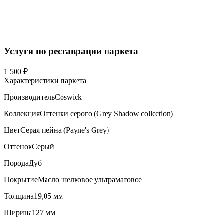
Услуги по реставрации паркета
1 500 ₽
Характеристики паркета
Производитель
Coswick
Коллекция
Оттенки серого (Grеy Shadow collection)
Цвет
Серая пейна (Payne's Grey)
Оттенок
Серый
Порода
Дуб
Покрытие
Масло шелковое ультраматовое
Толщина
19,05 мм
Ширина
127 мм