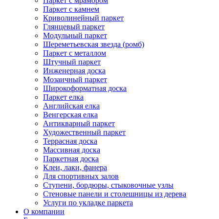
Паркет с мрамором
Паркет с камнем
Криволинейный паркет
Глянцевый паркет
Модульный паркет
Шереметьевская звезда (ромб)
Паркет с металлом
Штучный паркет
Инженерная доска
Мозаичный паркет
Широкоформатная доска
Паркет елка
Английская елка
Венгерская елка
Антикварный паркет
Художественный паркет
Террасная доска
Массивная доска
Паркетная доска
Клеи, лаки, фанера
Для спортивных залов
Ступени, бордюры, стыковочные узлы
Стеновые панели и столешницы из дерева
Услуги по укладке паркета
О компании