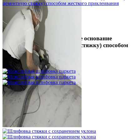
Укладка фанеры на бетонное основание
(огрунтованную цементную стяжку) способом
жесткого приклеивания
750 ₽