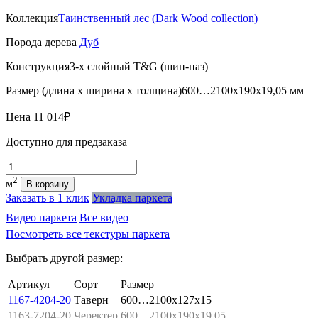
Коллекция
Таинственный лес (Dark Wood collection)
Порода дерева
Дуб
Конструкция
3-х слойный T&G (шип-паз)
Размер (длина х ширина х толщина)
600…2100х190х19,05 мм
Цена
11 014₽
Доступно для предзаказа
Количество
2
м
В корзину
Заказать в 1 клик
Укладка паркета
Видео паркета
Все видео
Посмотреть все текстуры паркета
Выбрать другой размер:
Артикул
Сорт
Размер
1167-4204-20
Таверн
600…2100x127x15
1163-7204-20
Черектер
600…2100x190x19,05