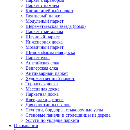
Паркет с мрамором
Паркет с камнем
Криволинейный паркет
Глянцевый паркет
Модульный паркет
Шереметьевская звезда (ромб)
Паркет с металлом
Штучный паркет
Инженерная доска
Мозаичный паркет
Широкоформатная доска
Паркет елка
Английская елка
Венгерская елка
Антикварный паркет
Художественный паркет
Террасная доска
Массивная доска
Паркетная доска
Клеи, лаки, фанера
Для спортивных залов
Ступени, бордюры, стыковочные узлы
Стеновые панели и столешницы из дерева
Услуги по укладке паркета
О компании