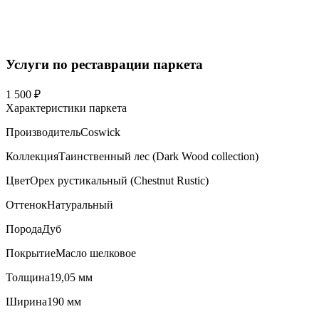
Услуги по реставрации паркета
1 500 ₽
Характеристики паркета
Производитель
Coswick
Коллекция
Таинственный лес (Dark Wood collection)
Цвет
Орех рустикальный (Chestnut Rustic)
Оттенок
Натуральный
Порода
Дуб
Покрытие
Масло шелковое
Толщина
19,05 мм
Ширина
190 мм