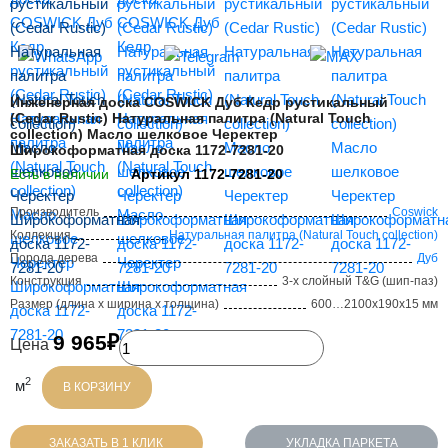
Инженерная доска COSWICK Дуб Кедр рустикальный
(Cedar Rustic) Натуральная палитра (Natural Touch
collection) Масло шелковое Черектер
Широкоформатная доска 1172-7281-20
Есть в наличии
Артикул 1172-7281-20
Производитель
Coswick
Коллекция
Натуральная палитра (Natural Touch collection)
Порода дерева
Дуб
Конструкция
3-х слойный T&G (шип-паз)
Размер (длина х ширина х толщина)
600…2100х190х15 мм
9 965₽
Количество
Цена
2
м
В КОРЗИНУ
ЗАКАЗАТЬ В 1 КЛИК
УКЛАДКА ПАРКЕТА