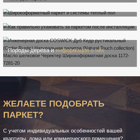
Текстуры
паркета
Широкоформатный паркет
и системы теплый
пол
Как правильно ухаживать
за паркетом после
инсталляции
Породы дерева и
информация о них
ЖЕЛАЕТЕ ПОДОБРАТЬ
ПАРКЕТ?
С учетом индивидуальных особенностей вашей
квартиры, дома или коммерческого помещения?