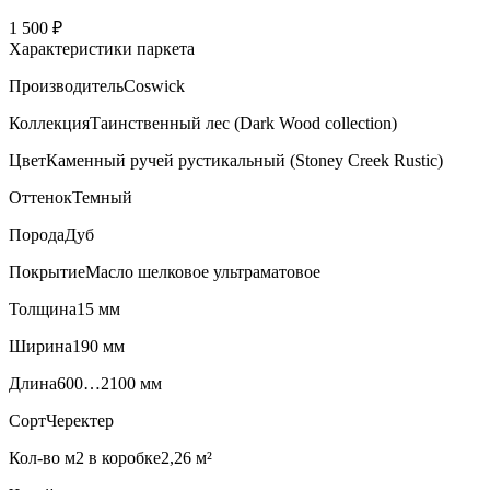
1 500 ₽
Характеристики паркета
Производитель
Coswick
Коллекция
Таинственный лес (Dark Wood collection)
Цвет
Каменный ручей рустикальный (Stoney Creek Rustic)
Оттенок
Темный
Порода
Дуб
Покрытие
Масло шелковое ультраматовое
Толщина
15 мм
Ширина
190 мм
Длина
600…2100 мм
Сорт
Черектер
Кол-во м2 в коробке
2,26 м²