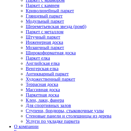
Паркет с мрамором
Паркет с камнем
Криволинейный паркет
Глянцевый паркет
Модульный паркет
Шереметьевская звезда (ромб)
Паркет с металлом
Штучный паркет
Инженерная доска
Мозаичный паркет
Широкоформатная доска
Паркет елка
Английская елка
Венгерская елка
Антикварный паркет
Художественный паркет
Террасная доска
Массивная доска
Паркетная доска
Клеи, лаки, фанера
Для спортивных залов
Ступени, бордюры, стыковочные узлы
Стеновые панели и столешницы из дерева
Услуги по укладке паркета
О компании