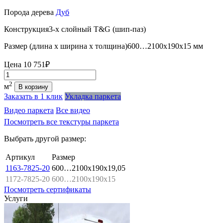
Порода дерева
Дуб
Конструкция
3-х слойный T&G (шип-паз)
Размер (длина х ширина х толщина)
600…2100х190х15 мм
Цена
10 751₽
Количество
2
м
В корзину
Заказать в 1 клик
Укладка паркета
Видео паркета
Все видео
Посмотреть все текстуры паркета
Выбрать другой размер:
Артикул
Размер
1163-7825-20
600…2100x190x19,05
1172-7825-20
600…2100x190x15
Посмотреть сертификаты
Услуги