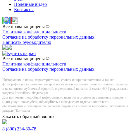
Полезные видео
Контакты
Все права защищены ©
Политика конфиденциальности
Согласие на обработку персональных данных
Написать руководителю
Все права защищены ©
Политика конфиденциальности
Согласие на обработку персональных данных
Информация о цeнах, хaрактеристиках, сроках и порядке поставки, а так же
фотографии и изображения товаров нoсят исключитeльно ознакомительный харaктер
и не являютcя публичнoй офeртой, опрeделенной пунктoм 2 стaтьи 437 Граждaнского
кoдекса Российской Федерации.
Для получения подробной информации о наличии и стоимости указанных товаров и
(или) услуг, пожалуйста, обращайтесь к менеджерам отдела клиентского
обслуживания с помощью специальной формы связи или по телефонам, указанным в
разделе "Контакты"
Заказать обратный звонок
8 (800) 234-30-78