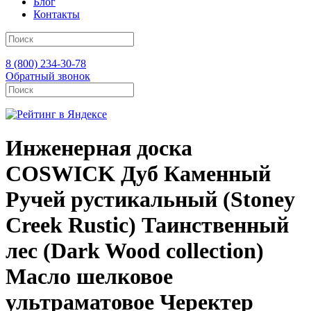
Блог
Контакты
8 (800) 234-30-78
Обратный звонок
Инженерная доска
COSWICK Дуб Каменный
Ручей рустикальный (Stoney
Creek Rustic) Таинственный
лес (Dark Wood collection)
Масло шелковое
ультраматовое Черектер