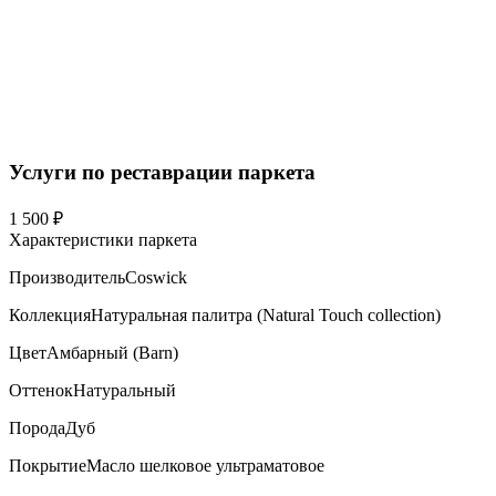
Услуги по реставрации паркета
1 500 ₽
Характеристики паркета
Производитель
Coswick
Коллекция
Натуральная палитра (Natural Touch collection)
Цвет
Амбарный (Barn)
Оттенок
Натуральный
Порода
Дуб
Покрытие
Масло шелковое ультраматовое