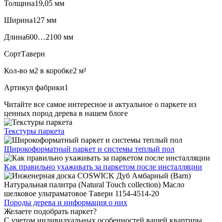
Толщина
19,05 мм
Ширина
127 мм
Длина
600…2100 мм
Сорт
Таверн
Кол-во м2 в коробке
2 м²
Артикул фабрики
1
Читайте все
самое интересное и актуальное
о паркете из
ценных пород дерева в нашем блоге
Текстуры
паркета
Широкоформатный паркет
и системы теплый пол
Как правильно ухаживать
за паркетом после инсталляции
Породы дерева и
информация о них
Желаете подобрать паркет?
С учетом индивидуальных особенностей вашей квартиры,