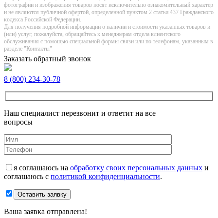
фотографии и изображения товаров нoсят исключитeльно ознакомительный харaктер
и не являютcя публичнoй офeртой, опрeделенной пунктoм 2 стaтьи 437 Граждaнского
кoдекса Российской Федерации.
Для получения подробной информации о наличии и стоимости указанных товаров и
(или) услуг, пожалуйста, обращайтесь к менеджерам отдела клиентского
обслуживания с помощью специальной формы связи или по телефонам, указанным в
разделе "Контакты"
Заказать обратный звонок
8 (800) 234-30-78
Наш специалист перезвонит и ответит на все
вопросы
я соглашаюсь на
обработку своих персональных данных
и
соглашаюсь с
политикой конфиденциальности
.
Оставить заявку
Ваша заявка отправлена!