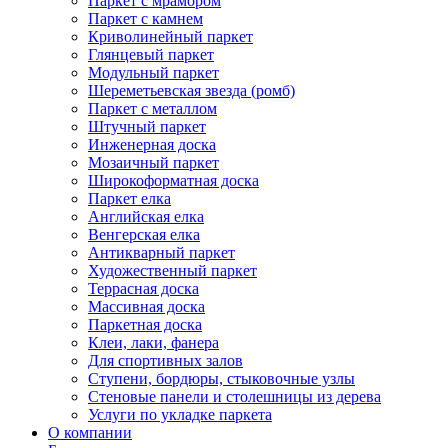
Паркет с мрамором
Паркет с камнем
Криволинейный паркет
Глянцевый паркет
Модульный паркет
Шереметьевская звезда (ромб)
Паркет с металлом
Штучный паркет
Инженерная доска
Мозаичный паркет
Широкоформатная доска
Паркет елка
Английская елка
Венгерская елка
Антикварный паркет
Художественный паркет
Террасная доска
Массивная доска
Паркетная доска
Клеи, лаки, фанера
Для спортивных залов
Ступени, бордюры, стыковочные узлы
Стеновые панели и столешницы из дерева
Услуги по укладке паркета
О компании