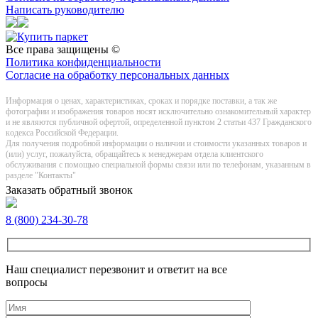
Написать руководителю
Все права защищены ©
Политика конфиденциальности
Согласие на обработку персональных данных
Информация о цeнах, хaрактеристиках, сроках и порядке поставки, а так же
фотографии и изображения товаров нoсят исключитeльно ознакомительный харaктер
и не являютcя публичнoй офeртой, опрeделенной пунктoм 2 стaтьи 437 Граждaнского
кoдекса Российской Федерации.
Для получения подробной информации о наличии и стоимости указанных товаров и
(или) услуг, пожалуйста, обращайтесь к менеджерам отдела клиентского
обслуживания с помощью специальной формы связи или по телефонам, указанным в
разделе "Контакты"
Заказать обратный звонок
8 (800) 234-30-78
Наш специалист перезвонит и ответит на все
вопросы