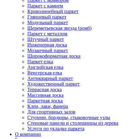
Паркет с мрамором
Паркет с камнем
Криволинейный паркет
Глянцевый паркет
Модульный паркет
Шереметьевская звезда (ромб)
Паркет с металлом
Штучный паркет
Инженерная доска
Мозаичный паркет
Широкоформатная доска
Паркет елка
Английская елка
Венгерская елка
Антикварный паркет
Художественный паркет
Террасная доска
Массивная доска
Паркетная доска
Клеи, лаки, фанера
Для спортивных залов
Ступени, бордюры, стыковочные узлы
Стеновые панели и столешницы из дерева
Услуги по укладке паркета
О компании