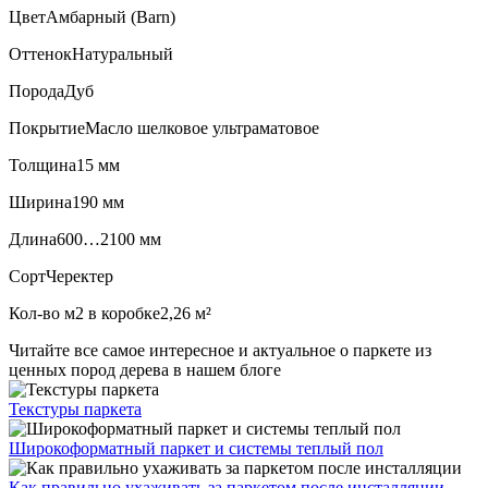
Цвет
Амбарный (Barn)
Оттенок
Натуральный
Порода
Дуб
Покрытие
Масло шелковое ультраматовое
Толщина
15 мм
Ширина
190 мм
Длина
600…2100 мм
Сорт
Черектер
Кол-во м2 в коробке
2,26 м²
Читайте все
самое интересное и актуальное
о паркете из
ценных пород дерева в нашем блоге
Текстуры
паркета
Широкоформатный паркет
и системы теплый пол
Как правильно ухаживать
за паркетом после инсталляции