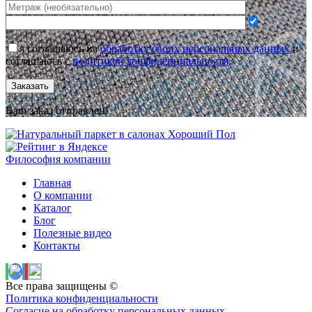
я соглашаюсь на
обработку своих персональных данных
и
соглашаюсь с
политикой конфиденциальности
.
Заказать
Ваш заказ отправлен!
Философия компании
Главная
О компании
Каталог
Блог
Полезные видео
Контакты
Все права защищены ©
Политика конфиденциальности
Согласие на обработку персональных данных