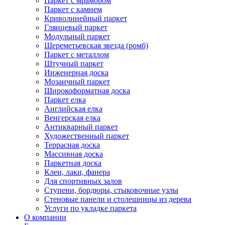
Паркет с мрамором
Паркет с камнем
Криволинейный паркет
Глянцевый паркет
Модульный паркет
Шереметьевская звезда (ромб)
Паркет с металлом
Штучный паркет
Инженерная доска
Мозаичный паркет
Широкоформатная доска
Паркет елка
Английская елка
Венгерская елка
Антикварный паркет
Художественный паркет
Террасная доска
Массивная доска
Паркетная доска
Клеи, лаки, фанера
Для спортивных залов
Ступени, бордюры, стыковочные узлы
Стеновые панели и столешницы из дерева
Услуги по укладке паркета
О компании