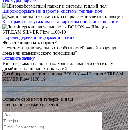
Текстуры
паркета
Широкоформатный паркет
и системы теплый пол
Как правильно ухаживать
за паркетом после инсталляции
Породы дерева и
информация о них
Желаете подобрать паркет?
С учетом индивидуальных особенностей вашей квартиры,
дома или коммерческого помещения?
Оставить заявку
Узнайте, какой вариант подходит
для вашего объекта, у
дизайнера напольных покрытий
Дизайнерские плетеные полы BOLON — Швеция STREAM
SILVER Flow 1100-19
Оставьте своё имя и телефон и наш
специалист свяжется с вами