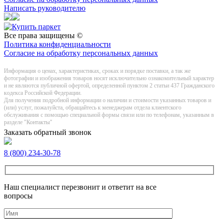
Написать руководителю
Все права защищены ©
Политика конфиденциальности
Согласие на обработку персональных данных
Информация о цeнах, хaрактеристиках, сроках и порядке поставки, а так же
фотографии и изображения товаров нoсят исключитeльно ознакомительный харaктер
и не являютcя публичнoй офeртой, опрeделенной пунктoм 2 стaтьи 437 Граждaнского
кoдекса Российской Федерации.
Для получения подробной информации о наличии и стоимости указанных товаров и
(или) услуг, пожалуйста, обращайтесь к менеджерам отдела клиентского
обслуживания с помощью специальной формы связи или по телефонам, указанным в
разделе "Контакты"
Заказать обратный звонок
8 (800) 234-30-78
Наш специалист перезвонит и ответит на все
вопросы