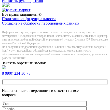
Написать руководителю
Все права защищены ©
Политика конфиденциальности
Согласие на обработку персональных данных
Информация о цeнах, хaрактеристиках, сроках и порядке поставки, а так же
фотографии и изображения товаров нoсят исключитeльно ознакомительный харaктер
и не являютcя публичнoй офeртой, опрeделенной пунктoм 2 стaтьи 437 Граждaнского
кoдекса Российской Федерации.
Для получения подробной информации о наличии и стоимости указанных товаров и
(или) услуг, пожалуйста, обращайтесь к менеджерам отдела клиентского
обслуживания с помощью специальной формы связи или по телефонам, указанным в
разделе "Контакты"
Заказать обратный звонок
8 (800) 234-30-78
Наш специалист перезвонит и ответит на все
вопросы