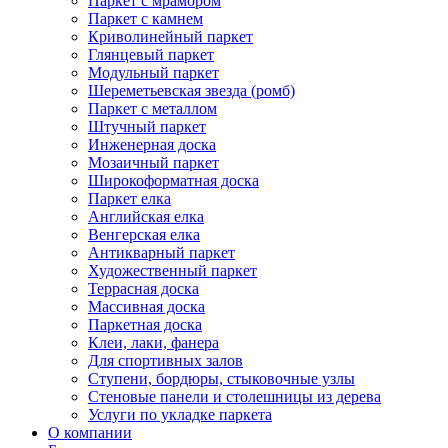
Паркет с мрамором
Паркет с камнем
Криволинейный паркет
Глянцевый паркет
Модульный паркет
Шереметьевская звезда (ромб)
Паркет с металлом
Штучный паркет
Инженерная доска
Мозаичный паркет
Широкоформатная доска
Паркет елка
Английская елка
Венгерская елка
Антикварный паркет
Художественный паркет
Террасная доска
Массивная доска
Паркетная доска
Клеи, лаки, фанера
Для спортивных залов
Ступени, бордюры, стыковочные узлы
Стеновые панели и столешницы из дерева
Услуги по укладке паркета
О компании