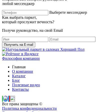
любой мессенджер
Выберете мессенджер
Как выбрать паркет,
который прослужит вечность?
Получи руководство, на свой Email
Получить на E-mail
Философия компании
Главная
О компании
Каталог
Блог
Полезные видео
Контакты
Все права защищены ©
Политика конфиденциальности