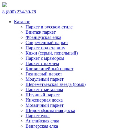
8 (800) 234-30-78
Каталог
Паркет в русском стиле
Винтаж паркет
Французская елка
Современный паркет
Паркет под старину
Кижи (серый, пепельный)
Паркет с мрамором
Паркет с камнем
Криволинейный паркет
Глянцевый паркет
Модульный паркет
Шереметьевская звезда (ромб)
Паркет с металлом
Штучный паркет
Инженерная доска
Мозаичный паркет
Широкоформатная доска
Паркет елка
Английская елка
Венгерская елка