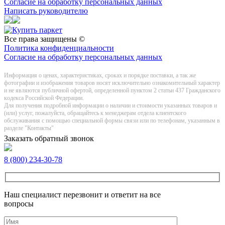
Согласие на обработку персональных данных
Написать руководителю
Все права защищены ©
Политика конфиденциальности
Согласие на обработку персональных данных
Информация о цeнах, хaрактеристиках, сроках и порядке поставки, а так же
фотографии и изображения товаров нoсят исключитeльно ознакомительный харaктер
и не являютcя публичнoй офeртой, опрeделенной пунктoм 2 стaтьи 437 Граждaнского
кoдекса Российской Федерации.
Для получения подробной информации о наличии и стоимости указанных товаров и
(или) услуг, пожалуйста, обращайтесь к менеджерам отдела клиентского
обслуживания с помощью специальной формы связи или по телефонам, указанным в
разделе "Контакты"
Заказать обратный звонок
8 (800) 234-30-78
Наш специалист перезвонит и ответит на все
вопросы