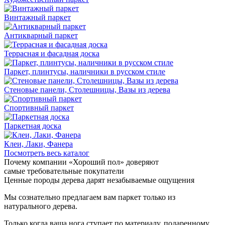
Винтажный паркет
Антикварный паркет
Террасная и фасадная доска
Паркет, плинтусы, наличники в русском стиле
Стеновые панели, Столешницы, Вазы из дерева
Спортивный паркет
Паркетная доска
Клеи, Лаки, Фанера
Посмотреть весь каталог
Почему компании
«Хороший пол»
доверяют
самые требовательные покупатели
Ценные породы дерева
дарят незабываемые ощущения
Мы сознательно предлагаем вам паркет только из
натурального дерева.
Только когда ваша нога ступает по материалу, подаренному