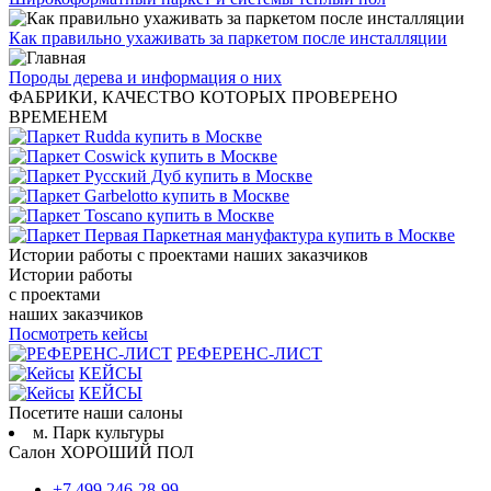
Как правильно ухаживать
за паркетом после инсталляции
Породы дерева и
информация о них
ФАБРИКИ, КАЧЕСТВО КОТОРЫХ
ПРОВЕРЕНО
ВРЕМЕНЕМ
Истории работы с проектами наших заказчиков
Истории работы
с проектами
наших заказчиков
Посмотреть кейсы
РЕФЕРЕНС-ЛИСТ
КЕЙСЫ
КЕЙСЫ
Посетите
наши салоны
м. Парк культуры
Салон ХОРОШИЙ ПОЛ
+7 499 246-28-99