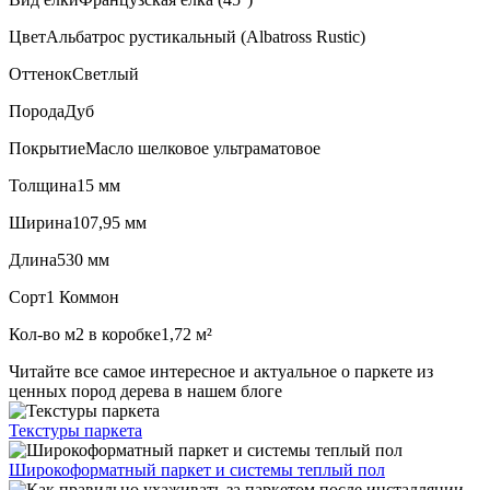
Цвет
Альбатрос рустикальный (Albatross Rustic)
Оттенок
Светлый
Порода
Дуб
Покрытие
Масло шелковое ультраматовое
Толщина
15 мм
Ширина
107,95 мм
Длина
530 мм
Сорт
1 Коммон
Кол-во м2 в коробке
1,72 м²
Читайте все
самое интересное и актуальное
о паркете из
ценных пород дерева в нашем блоге
Текстуры
паркета
Широкоформатный паркет
и системы теплый пол