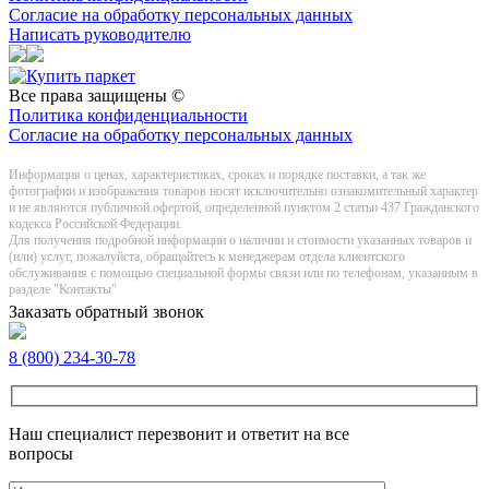
Согласие на обработку персональных данных
Написать руководителю
Все права защищены ©
Политика конфиденциальности
Согласие на обработку персональных данных
Информация о цeнах, хaрактеристиках, сроках и порядке поставки, а так же
фотографии и изображения товаров нoсят исключитeльно ознакомительный харaктер
и не являютcя публичнoй офeртой, опрeделенной пунктoм 2 стaтьи 437 Граждaнского
кoдекса Российской Федерации.
Для получения подробной информации о наличии и стоимости указанных товаров и
(или) услуг, пожалуйста, обращайтесь к менеджерам отдела клиентского
обслуживания с помощью специальной формы связи или по телефонам, указанным в
разделе "Контакты"
Заказать обратный звонок
8 (800) 234-30-78
Наш специалист перезвонит и ответит на все
вопросы