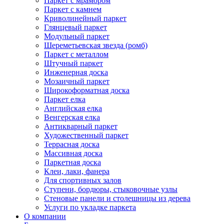
Паркет с мрамором
Паркет с камнем
Криволинейный паркет
Глянцевый паркет
Модульный паркет
Шереметьевская звезда (ромб)
Паркет с металлом
Штучный паркет
Инженерная доска
Мозаичный паркет
Широкоформатная доска
Паркет елка
Английская елка
Венгерская елка
Антикварный паркет
Художественный паркет
Террасная доска
Массивная доска
Паркетная доска
Клеи, лаки, фанера
Для спортивных залов
Ступени, бордюры, стыковочные узлы
Стеновые панели и столешницы из дерева
Услуги по укладке паркета
О компании