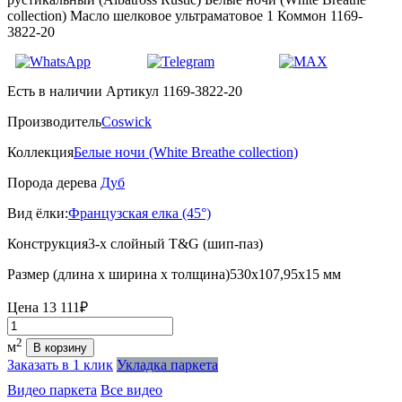
collection) Масло шелковое ультраматовое 1 Коммон 1169-
3822-20
Есть в наличии
Артикул 1169-3822-20
Производитель
Coswick
Коллекция
Белые ночи (White Breathe collection)
Порода дерева
Дуб
Вид ёлки:
Французская елка (45°)
Конструкция
3-х слойный T&G (шип-паз)
Размер (длина х ширина х толщина)
530х107,95х15 мм
Цена
13 111₽
Количество
2
м
В корзину
Заказать в 1 клик
Укладка паркета
Видео паркета
Все видео