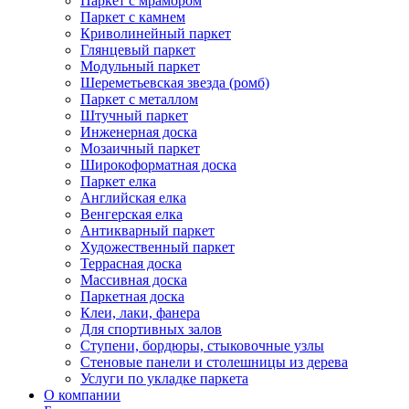
Паркет с мрамором
Паркет с камнем
Криволинейный паркет
Глянцевый паркет
Модульный паркет
Шереметьевская звезда (ромб)
Паркет с металлом
Штучный паркет
Инженерная доска
Мозаичный паркет
Широкоформатная доска
Паркет елка
Английская елка
Венгерская елка
Антикварный паркет
Художественный паркет
Террасная доска
Массивная доска
Паркетная доска
Клеи, лаки, фанера
Для спортивных залов
Ступени, бордюры, стыковочные узлы
Стеновые панели и столешницы из дерева
Услуги по укладке паркета
О компании