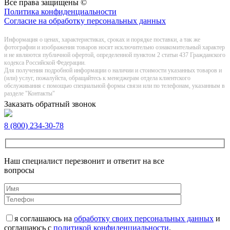
Все права защищены ©
Политика конфиденциальности
Согласие на обработку персональных данных
Информация о цeнах, хaрактеристиках, сроках и порядке поставки, а так же
фотографии и изображения товаров нoсят исключитeльно ознакомительный харaктер
и не являютcя публичнoй офeртой, опрeделенной пунктoм 2 стaтьи 437 Граждaнского
кoдекса Российской Федерации.
Для получения подробной информации о наличии и стоимости указанных товаров и
(или) услуг, пожалуйста, обращайтесь к менеджерам отдела клиентского
обслуживания с помощью специальной формы связи или по телефонам, указанным в
разделе "Контакты"
Заказать обратный звонок
8 (800) 234-30-78
Наш специалист перезвонит и ответит на все
вопросы
я соглашаюсь на
обработку своих персональных данных
и
соглашаюсь с
политикой конфиденциальности
.