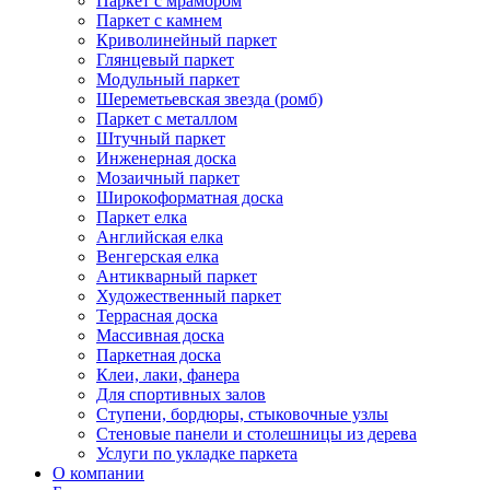
Паркет с мрамором
Паркет с камнем
Криволинейный паркет
Глянцевый паркет
Модульный паркет
Шереметьевская звезда (ромб)
Паркет с металлом
Штучный паркет
Инженерная доска
Мозаичный паркет
Широкоформатная доска
Паркет елка
Английская елка
Венгерская елка
Антикварный паркет
Художественный паркет
Террасная доска
Массивная доска
Паркетная доска
Клеи, лаки, фанера
Для спортивных залов
Ступени, бордюры, стыковочные узлы
Стеновые панели и столешницы из дерева
Услуги по укладке паркета
О компании